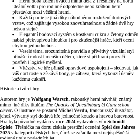
Herní doba kolem dvaceti minut dělá z Třešničky na dortu
ideální volbu pro rodinné odpoledne nebo krátkou herní
přestávku mezi většími hrami.
Každá partie je jiná díky náhodnému rozložení dortových
vrstev, což zajišťuje vysokou znovuhratelnost a žádné dvě hry
nejsou stejné.
Elegantní bodovací systém s kostkami cukru a žetony odměn
nabízí překvapivou hloubku i pro zkušenější hráče, kteří ocení
chytrou jednoduchost.
Veselé téma, srozumitelná pravidla a přívětivý vizuální styl
přinášejí radost i menším dětem, které si při hraní procvičí
postřeh i logické myšlení.
Vítězství ve hře přináší opravdové uspokojení – sledovat, jak
váš dort roste a získává body, je zábava, která vykouzlí úsměv
každému cukráři.
Historie a tvůrci hry
Autorem hry je
Wolfgang Warsch
, rakouský herní návrhář, známý
mimo jiné díky titulům
The Quacks of Quedlinburg
či
Ganz schön
clever
. O ilustrace se postaral
Michel Verdu
, francouzský ilustrátor,
jehož výtvarný styl dodává hře jedinečné kouzlo a hravou barevnost.
Hra byla původně vydána v roce
2024
vydavatelstvím
Schmidt
Spiele
. Třešnička na dortu získala prestižní ocenění
Spiel des Jahres
2025
v kategorii dětských her, čímž se zařadila mezi nejúspěšnější
rodinné tituly posledních let.