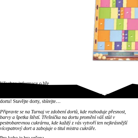
Všechny informace o hře
Zúčastněte se Turnaje ve zdobení dortů v deskové hře Třešnička na
dortu! Stavějte dorty, sbírejte…
Připravte se na Turnaj ve zdobení dortů, kde rozhoduje přesnost,
barvy a špetka štěstí. Třešnička na dortu promění váš stůl v
pestrobarevnou cukrárnu, kde každý z vás vytvoří ten nejkrásnější
vícepatrový dort a zabojuje o titul mistra cukráře.
Pro koho je hra určena