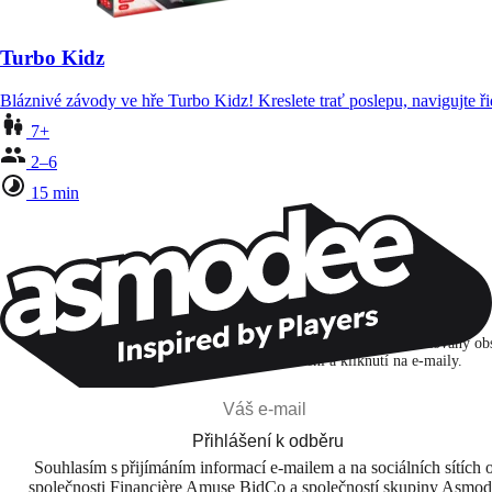
Turbo Kidz
Bláznivé závody ve hře Turbo Kidz! Kreslete trať poslepu, navigujte ři
7+
2–6
15 min
Zůstaňte v kontaktu!
Přihlašuji se k odběru, abych objevoval hry, novinky a personalizovaný ob
na základě svých zájmů a svých otevření a kliknutí na e-maily.
Přihlášení k odběru
Souhlasím s přijímáním informací e-mailem a na sociálních sítích 
společnosti Financière Amuse BidCo a společností skupiny Asmo