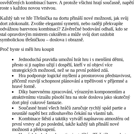
osvědčených kombinací barev. A protože všichni hrají současně, napětí
roste s každou novou vrstvou.
Každý tah ve hře Třešnička na dortu přináší nové možnosti, jak svůj
dort zdokonalit. Zvolíte elegantní symetrii, nebo raději překvapíte
odvážnou barevnou kombinací? Závěrečné bodování odhalí, kdo se
stal opravdovým mistrem cukrářem a může svůj dort ozdobit
symbolickou třešničkou – doslova i obrazně.
Proč byste si měli hru koupit
Jednoduchá pravidla umožní hrát hru i s menšími dětmi,
přesto si ji naplno užijí i dospělí, kteří v ní objeví více
strategických možností, než se na první pohled zdá.
Hra podporuje logické myšlení a prostorovou představivost,
přičemž rozvíjí schopnost plánování a trpělivosti v příjemné a
hravé formě.
Díky barevnému zpracování, výrazným komponentům a
atraktivnímu vizuálu působí hra na stole doslova jako skutečný
dort plný cukrové fantazie.
Současné hraní všech hráčů zaručuje rychlý spád partie a
neustálé napětí bez zdlouhavého čekání na vlastní tah.
Kombinace štěstí a taktiky vytváří napínavou atmosféru od
první vrstvy až po poslední, takže každý tah přináší nové
možnosti a překvapení.