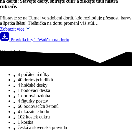
na dortu! Stavějte dorty, sbírejte cukr a získejte titul mistra
cukráře.
Připravte se na Turnaj ve zdobení dortů, kde rozhoduje přesnost, barvy
a špetka štěstí. Třešnička na dortu promění váš stůl…
Zobrazit více
Pravidla hry Třešnička na dortu
Obsah balení
Obsah balení
4 počáteční dílky
40 dortových dílků
4 hráčské desky
1 bodovací deska
1 dortová ozdoba
4 figurky postav
66 bodovacích žetonů
4 ukazatele bodů
102 kostek cukru
1 kostka
česká a slovenská pravidla