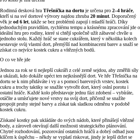
Rodinná desková hra
Třešnička na dortu
je určena pro
2–4 hráče
,
kteří si na své dortové výtvory najdou zhruba
20 minut
. Doporučený
věk je
od 6 let
, takže se bez problémů zapojí i mladší hráči. Díky
jednoduchým pravidlům, rychlému tempu a krásnému zpracování jde o
ideální hru pro rodiny, které si chtějí společně užít zábavné chvíle u
jednoho stolu. Každý hráč se stane cukrářem, který v několika kolech
sestavuje svůj vlastní dort, přemýšlí nad kombinacemi barev a snaží se
získat co nejvíce kostek cukru a vítězných bodů.
O co ve hře jde
Jednou za rok se ti nejlepší cukráři z celé země sejdou, aby změřili síly
a ukázali, kdo dokáže upéct ten nejkrásnější dort. Ve hře Třešnička na
dortu se k nim přidáváte i vy a s pomocí barevných vrstev, kostek
cukru a trochy taktiky se snažíte vytvořit dort, který oslní porotu i
ostatní hráče. Každé kolo představuje jednu fázi zdobení – vybíráte,
otáčíte a umísťujete nové vrstvy na svůj dort, přičemž se snažíte
propojit pruhy stejné barvy a získat tak sladkou odměnu v podobě
kostek cukru.
Získané kostky pak ukládáte do svých nádob, které přinášejí vítězné
body, a zároveň otevírají další možnosti strategického plánování.
Chytré rozhodování, pozorování ostatních hráčů a dobrý odhad jsou
klíčem k úspěchu – někdy se vyplatí riskovat, jindy je lepší držet se