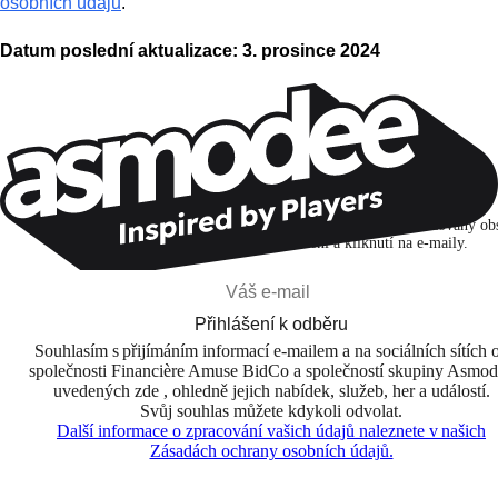
osobních údajů
.
Datum poslední aktualizace: 3. prosince 2024
Zůstaňte v kontaktu!
Přihlašuji se k odběru, abych objevoval hry, novinky a personalizovaný ob
na základě svých zájmů a svých otevření a kliknutí na e-maily.
Přihlášení k odběru
Souhlasím s přijímáním informací e-mailem a na sociálních sítích 
společnosti Financière Amuse BidCo a společností skupiny Asmo
uvedených zde , ohledně jejich nabídek, služeb, her a událostí.
Svůj souhlas můžete kdykoli odvolat.
Další informace o zpracování vašich údajů naleznete v našich
Zásadách ochrany osobních údajů.