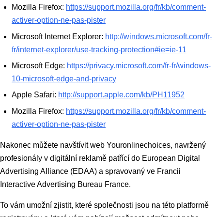
Mozilla Firefox:
https://support.mozilla.org/fr/kb/comment-
activer-option-ne-pas-pister
Microsoft Internet Explorer:
http://windows.microsoft.com/fr-
fr/internet-explorer/use-tracking-protection#ie=ie-11
Microsoft Edge:
https://privacy.microsoft.com/fr-fr/windows-
10-microsoft-edge-and-privacy
Apple Safari:
http://support.apple.com/kb/PH11952
Mozilla Firefox:
https://support.mozilla.org/fr/kb/comment-
activer-option-ne-pas-pister
Nakonec můžete navštívit web Youronlinechoices, navržený
profesionály v digitální reklamě patřící do European Digital
Advertising Alliance (EDAA) a spravovaný ve Francii
Interactive Advertising Bureau France.
To vám umožní zjistit, které společnosti jsou na této platformě