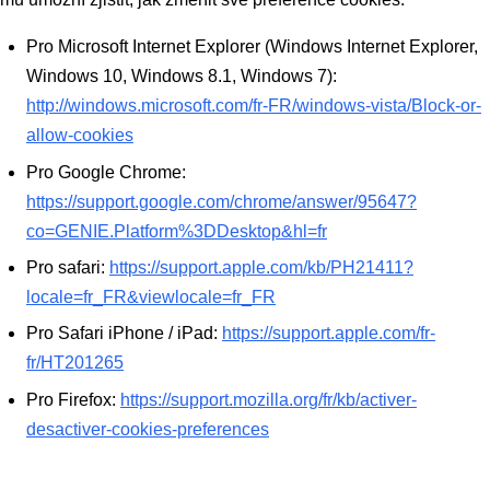
Pro Microsoft Internet Explorer (Windows Internet Explorer,
Windows 10, Windows 8.1, Windows 7):
http://windows.microsoft.com/fr-FR/windows-vista/Block-or-
allow-cookies
Pro Google Chrome:
https://support.google.com/chrome/answer/95647?
co=GENIE.Platform%3DDesktop&hl=fr
Pro safari:
https://support.apple.com/kb/PH21411?
locale=fr_FR&viewlocale=fr_FR
Pro Safari iPhone / iPad:
https://support.apple.com/fr-
fr/HT201265
Pro Firefox:
https://support.mozilla.org/fr/kb/activer-
desactiver-cookies-preferences