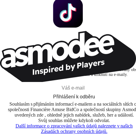
Zůstaňte v kontaktu!
Přihlašuji se k odběru, abych objevoval hry, novinky a personalizovaný ob
na základě svých zájmů a svých otevření a kliknutí na e-maily.
Přihlášení k odběru
Souhlasím s přijímáním informací e-mailem a na sociálních sítích 
společnosti Financière Amuse BidCo a společností skupiny Asmo
uvedených zde , ohledně jejich nabídek, služeb, her a událostí.
Svůj souhlas můžete kdykoli odvolat.
Další informace o zpracování vašich údajů naleznete v našich
Zásadách ochrany osobních údajů.