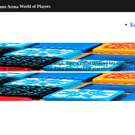
ame Arena
World of Players
Ka
bí estetika s důmyslnou strategií. Tato oceněná desková hra vám nabídn
yhovuje širokému spektru hráčů. Díky jednoduchým pravidlům a krásn