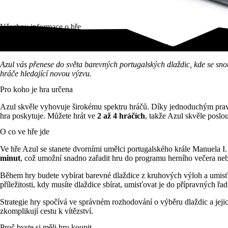
Všechny informace o hře
Vyzdobte královský palác nádhernými dlaždicemi! Strategická hra Azu
Azul vás přenese do světa barevných portugalských dlaždic, kde se snou
hráče hledající novou výzvu.
Pro koho je hra určena
Azul skvěle vyhovuje širokému spektru hráčů. Díky jednoduchým pra
hra poskytuje. Můžete hrát ve
2 až 4 hráčích
, takže Azul skvěle posl
O co ve hře jde
Ve hře Azul se stanete dvorními umělci portugalského krále Manuela I
minut
, což umožní snadno zařadit hru do programu herního večera neb
Během hry budete vybírat barevné dlaždice z kruhových výloh a umisťov
příležitosti, kdy musíte dlaždice sbírat, umisťovat je do přípravných řa
Strategie hry spočívá ve správném rozhodování o výběru dlaždic a jejic
zkomplikují cestu k vítězství.
Proč byste si měli hru koupit