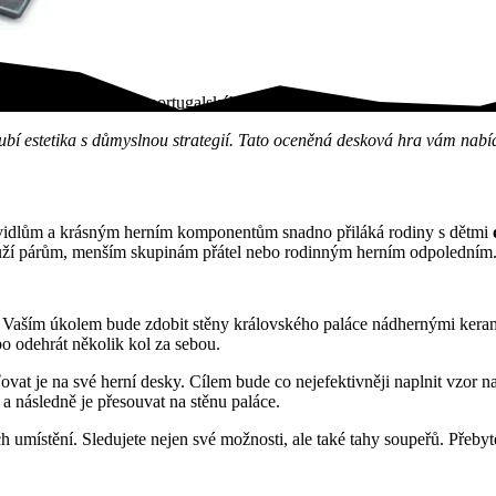
l vás vtáhne do světa portugalského umění a…
bí estetika s důmyslnou strategií. Tato oceněná desková hra vám nabídne
vidlům a krásným herním komponentům snadno přiláká rodiny s dětmi
ouží párům, menším skupinám přátel nebo rodinným herním odpoledním
. Vaším úkolem bude zdobit stěny královského paláce nádhernými keram
o odehrát několik kol za sebou.
at je na své herní desky. Cílem bude co nejefektivněji naplnit vzor na
d a následně je přesouvat na stěnu paláce.
h umístění. Sledujete nejen své možnosti, ale také tahy soupeřů. Přebyt