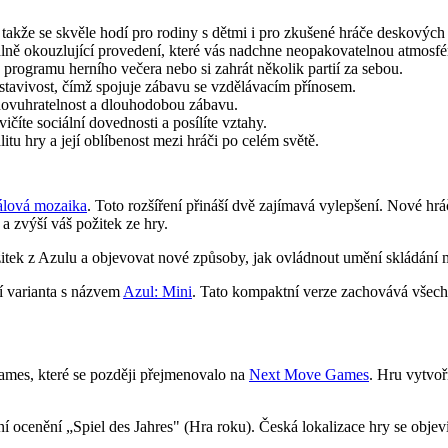
takže se skvěle hodí pro rodiny s dětmi i pro zkušené hráče deskových 
lně okouzlující provedení, které vás nadchne neopakovatelnou atmosfér
rogramu herního večera nebo si zahrát několik partií za sebou.
dstavivost, čímž spojuje zábavu se vzdělávacím přínosem.
 znovuhratelnost a dlouhodobou zábavu.
vičíte sociální dovednosti a posílíte vztahy.
litu hry a její oblíbenost mezi hráči po celém světě.
álová mozaika
. Toto rozšíření přináší dvě zajímavá vylepšení. Nové hrá
 zvýší váš požitek ze hry.
ážitek z Azulu a objevovat nové způsoby, jak ovládnout umění skládání 
vní varianta s názvem
Azul: Mini
. Tato kompaktní verze zachovává všech
ames, které se později přejmenovalo na
Next Move Games
. Hru vytvoř
ní ocenění „Spiel des Jahres" (Hra roku). Česká lokalizace hry se objev