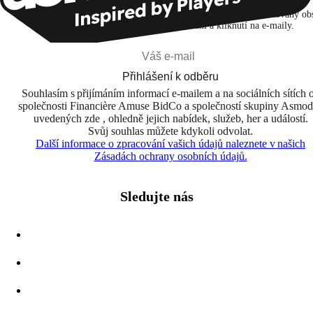
Přihlašuji se k odběru, abych objevoval hry, novinky a personalizovaný ob
na základě svých zájmů a svých otevření a kliknutí na e-maily.
Přihlášení k odběru
Souhlasím s přijímáním informací e-mailem a na sociálních sítích 
společnosti Financière Amuse BidCo a společností skupiny Asmo
uvedených zde , ohledně jejich nabídek, služeb, her a událostí.
Svůj souhlas můžete kdykoli odvolat.
Další informace o zpracování vašich údajů naleznete v našich
Zásadách ochrany osobních údajů.
Sledujte nás