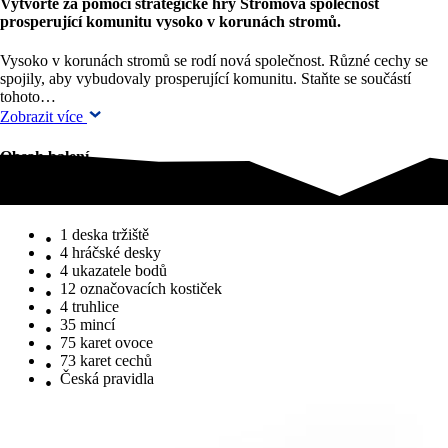
Vytvořte za pomoci strategické hry Stromová společnost
prosperující komunitu vysoko v korunách stromů.
Vysoko v korunách stromů se rodí nová společnost. Různé cechy se
spojily, aby vybudovaly prosperující komunitu. Staňte se součástí
tohoto…
Zobrazit více
Obsah balení
Obsah balení
1 deska tržiště
4 hráčské desky
4 ukazatele bodů
12 označovacích kostiček
4 truhlice
35 mincí
75 karet ovoce
73 karet cechů
Česká pravidla