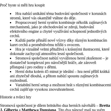
Proč byste si měli hru koupit
Hra nabízí unikátní téma budování společnosti v korunách
stromů, které vás okamžitě vtáhne do děje.
Propracovaný herní systém kombinuje několik zajímavých
mechanismů, jako je obchodování se zdroji, budování
efektivního engine a chytré využívání schopností jednotlivých
cechů.
Každá partie přináší nové výzvy díky různým kombinacím
karet cechů a proměnlivému tržišti s ovocem.
Hra je vizuálně velmi přitažlivá s krásnými ilustracemi, které
dokonale zachycují atmosféru lesní společnosti.
Stromová společnost nabízí vyváženou herní zkušenost – je
dostatečně komplexní pro náročnější hráče, ale zároveň
přístupná i pro rodiny s dětmi.
Herní doba kolem 45 minut je ideální – hra není příliš krátká
ani zbytečně dlouhá, a přitom nabízí spoustu zajímavých
rozhodnutí.
Variabilní herní setup a možnost hrát s různými kombinacemi
cechů zajišťuje vysokou znovuhratelnost.
Historie a tvůrci hry
Stromová společnost je dílem britského dua herních návrhářů –
Bretta
J. Gilberta
a
Matthewa Dunstana
. Tito dva pánové mají na svém