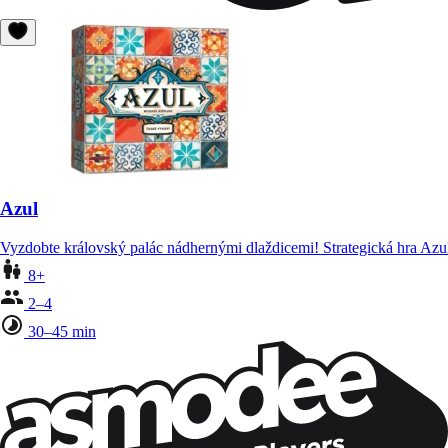
Azul
Vyzdobte královský palác nádhernými dlaždicemi! Strategická hra Azu
8+
2–4
30–45 min
Zůstaňte v kontaktu!