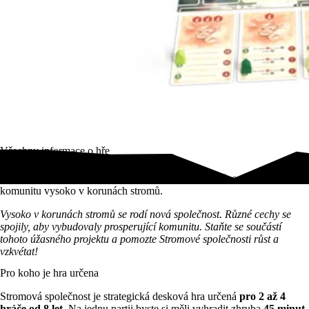
Všechny informace o hře
Vytvořte za pomoci strategické hry Stromová společnost prosperující
komunitu vysoko v korunách stromů.
Vysoko v korunách stromů se rodí nová společnost. Různé cechy se
spojily, aby vybudovaly prosperující komunitu. Staňte se součástí
tohoto úžasného projektu a pomozte Stromové společnosti růst a
vzkvétat!
Pro koho je hra určena
Stromová společnost je strategická desková hra určená
pro 2 až 4
hráče od 8 let
. Na jednu partii byste si měli vyhradit zhruba
45 minut
.