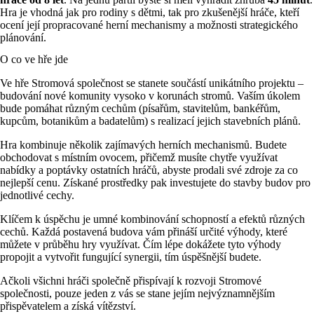
Hra je vhodná jak pro rodiny s dětmi, tak pro zkušenější hráče, kteří
ocení její propracované herní mechanismy a možnosti strategického
plánování.
O co ve hře jde
Ve hře Stromová společnost se stanete součástí unikátního projektu –
budování nové komunity vysoko v korunách stromů. Vaším úkolem
bude pomáhat různým cechům (písařům, stavitelům, bankéřům,
kupcům, botanikům a badatelům) s realizací jejich stavebních plánů.
Hra kombinuje několik zajímavých herních mechanismů. Budete
obchodovat s místním ovocem, přičemž musíte chytře využívat
nabídky a poptávky ostatních hráčů, abyste prodali své zdroje za co
nejlepší cenu. Získané prostředky pak investujete do stavby budov pro
jednotlivé cechy.
Klíčem k úspěchu je umné kombinování schopností a efektů různých
cechů. Každá postavená budova vám přináší určité výhody, které
můžete v průběhu hry využívat. Čím lépe dokážete tyto výhody
propojit a vytvořit fungující synergii, tím úspěšnější budete.
Ačkoli všichni hráči společně přispívají k rozvoji Stromové
společnosti, pouze jeden z vás se stane jejím nejvýznamnějším
přispěvatelem a získá vítězství.