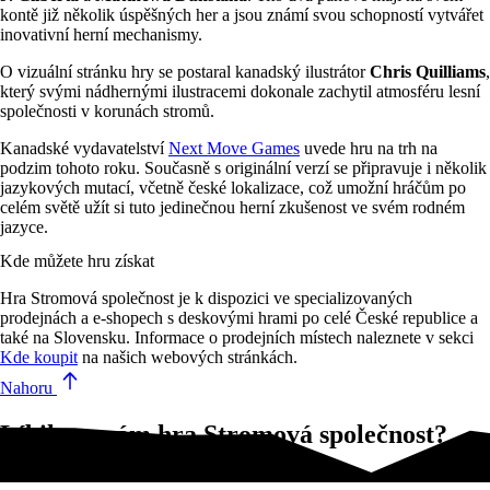
kontě již několik úspěšných her a jsou známí svou schopností vytvářet
inovativní herní mechanismy.
O vizuální stránku hry se postaral kanadský ilustrátor
Chris Quilliams
,
který svými nádhernými ilustracemi dokonale zachytil atmosféru lesní
společnosti v korunách stromů.
Kanadské vydavatelství
Next Move Games
uvede hru na trh na
podzim tohoto roku. Současně s originální verzí se připravuje i několik
jazykových mutací, včetně české lokalizace, což umožní hráčům po
celém světě užít si tuto jedinečnou herní zkušenost ve svém rodném
jazyce.
Kde můžete hru získat
Hra Stromová společnost je k dispozici ve specializovaných
prodejnách a e-shopech s deskovými hrami po celé České republice a
také na Slovensku. Informace o prodejních místech naleznete v sekci
Kde koupit
na našich webových stránkách.
Nahoru
Líbila se vám hra Stromová společnost?
Vyzkoušejte tyto!