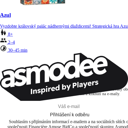
Azul
Vyzdobte královský palác nádhernými dlaždicemi! Strategická hra Azu
8+
2–4
30–45 min
Zůstaňte v kontaktu!
Přihlašuji se k odběru, abych objevoval hry, novinky a personalizovaný ob
na základě svých zájmů a svých otevření a kliknutí na e-maily.
Přihlášení k odběru
Souhlasím s přijímáním informací e-mailem a na sociálních sítích 
společnosti Financière Amuse BidCo a společností skupiny Asmo