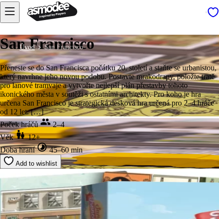
San Francisco
Úvod
San Francisco
Přeneste se do San Francisca počátku 20. století a staňte se urbanistou,
který navrhne jeho novou podobu. Postavte mrakodrapy, položte tratě
pro lanové tramvaje a vytvořte nejlepší plán přestavby tohoto
ikonického města v soutěži s ostatními architekty. Pro koho je hra
určena San Francisco je strategická desková hra určená pro 2–4 hráče
od 12 let. […]
Poček hráčů
2–4
Věk
12+
Doba hraní
45–60 min
Add to wishlist