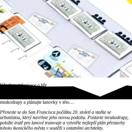
Všechny informace o hře
Budujte město ve hře San Francisco! Navrhujte čtvrti, stavte
mrakodrapy a plánujte lanovky v této…
Přeneste se do San Francisca počátku 20. století a staňte se
urbanistou, který navrhne jeho novou podobu. Postavte mrakodrapy,
položte tratě pro lanové tramvaje a vytvořte nejlepší plán přestavby
tohoto ikonického města v soutěži s ostatními architekty.