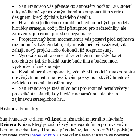
San Francisco vás přenese do atmosféry počátku 20. století
díky nádherně zpracovaným herním komponentům s retro
designem, který dýchá z každého detailu.
Hra nabízí jedinečnou kombinaci jednoduchých pravidel a
hloubky strategie, což ji činí přístupnou pro začátečníky, ale
zároveň zajímavou i pro zkušenější hráče.
Propracovaný herní mechanismus vás postaví před zajímavá
rozhodnutí v každém tahu, kdy musíte pečlivě zvažovat, zda
zahájit nový projekt nebo dokončit již rozpracovaný.
Vysoká znovuhratelnost díky velkému množství karet
projektů zajistí, že každá partie bude jiná a budete moci
vyzkoušet různé strategie.
Kvalitní herní komponenty, včetně 3D modelů mrakodrapů a
dřevěných miniatur tramvají, vám poskytnou skvělý hmatový
zážitek a umocní atmosféru hry.
San Francisco je ideální volbou pro rodinné herní večery i
pro setkání s přáteli, kdy hledáte nenáročnou, ale přesto
zajímavou strategickou hru.
Historie a tvůrci hry
San Francisco je dílem věhlasného německého herního návrháře
Reinera Knizii
, který je známý svými elegantními a promyšlenými
herními mechanismy. Hra byla původně vydána v roce 2022 polským
vydavatelstvím
Rebel Studio
. O překrásné retro ilustrace se postaral