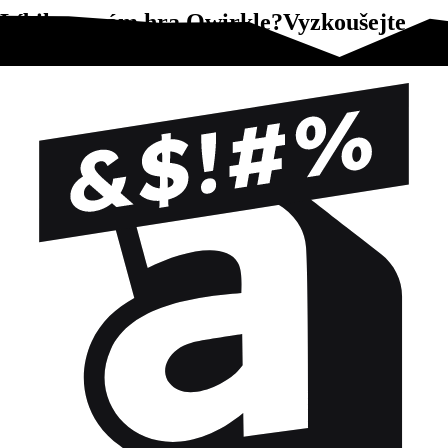
Líbila se vám hra Qwirkle?Vyzkoušejte
tyto!