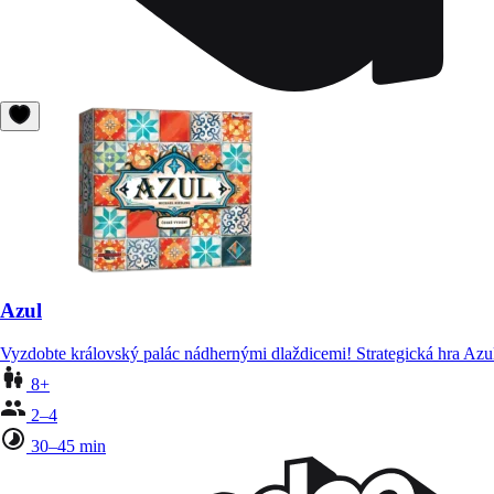
Azul
Vyzdobte královský palác nádhernými dlaždicemi! Strategická hra Azu
8+
2–4
30–45 min