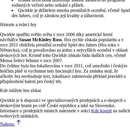
rodinných večerů nebo setkání s přáteli.
Qwirkle je držitelem mnoha prestižních ocenění, včetně Spiel
des Jahres, což je zárukou její kvality a zábavnosti.
Historie a tvůrci hry
Qwirkle spatřilo světlo světa v roce 2006 díky americké herní
návrhářce
Susan McKinley Ross
. Hra rychle získala popularitu a v
roce 2011 obdržela prestižní ocenění Spiel des Jahres (Hra roku v
Německu), což je považováno za jedno z nejvyšších ocenění v oblasti
deskových her. Kromě toho Qwirkle získalo řadu dalších cen, včetně
Mensa Select Winner v roce 2007.
Do češtiny byla hra lokalizována v roce 2011, což umožnilo i českým
hráčům plně si vychutnat tuto fascinující hru. Za zmínku stojí, že
ačkoliv hra neobsahuje text, lokalizace zahrnovala překlad pravidel a
přizpůsobení balení pro český trh.
Kde můžete hru získat
Qwirkle je k dispozici ve specializovaných prodejnách a e-shopech s
deskovými hrami po celé České republice a také na Slovensku.
Informace o prodejních místech naleznete v sekci
Kde koupit
na našich
webových stránkách.
Nahoru