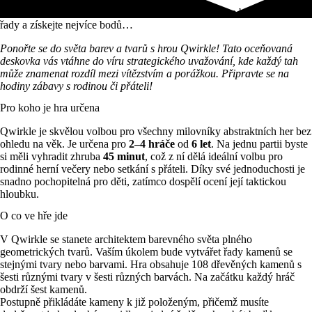
Barevná strategie ve hře Qwirkle! Kombinujte tvary a barvy, tvořte
řady a získejte nejvíce bodů…
Ponořte se do světa barev a tvarů s hrou Qwirkle! Tato oceňovaná
deskovka vás vtáhne do víru strategického uvažování, kde každý tah
může znamenat rozdíl mezi vítězstvím a porážkou. Připravte se na
hodiny zábavy s rodinou či přáteli!
Pro koho je hra určena
Qwirkle je skvělou volbou pro všechny milovníky abstraktních her bez
ohledu na věk. Je určena pro
2–4 hráče
od
6 let
. Na jednu partii byste
si měli vyhradit zhruba
45 minut
, což z ní dělá ideální volbu pro
rodinné herní večery nebo setkání s přáteli. Díky své jednoduchosti je
snadno pochopitelná pro děti, zatímco dospělí ocení její taktickou
hloubku.
O co ve hře jde
V Qwirkle se stanete architektem barevného světa plného
geometrických tvarů. Vaším úkolem bude vytvářet řady kamenů se
stejnými tvary nebo barvami. Hra obsahuje 108 dřevěných kamenů s
šesti různými tvary v šesti různých barvách. Na začátku každý hráč
obdrží šest kamenů.
Postupně přikládáte kameny k již položeným, přičemž musíte