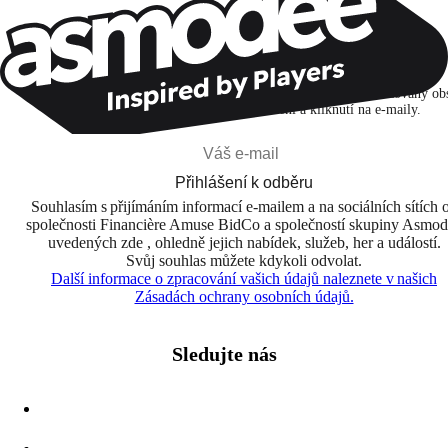
Zůstaňte v kontaktu!
Přihlašuji se k odběru, abych objevoval hry, novinky a personalizovaný ob
na základě svých zájmů a svých otevření a kliknutí na e-maily.
Přihlášení k odběru
Souhlasím s přijímáním informací e-mailem a na sociálních sítích 
společnosti Financière Amuse BidCo a společností skupiny Asmo
uvedených zde , ohledně jejich nabídek, služeb, her a událostí.
Svůj souhlas můžete kdykoli odvolat.
Další informace o zpracování vašich údajů naleznete v našich
Zásadách ochrany osobních údajů.
Sledujte nás