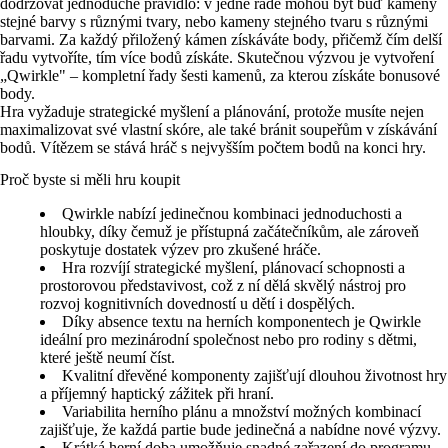
dodržovat jednoduché pravidlo: v jedné řadě mohou být buď kameny
stejné barvy s různými tvary, nebo kameny stejného tvaru s různými
barvami. Za každý přiložený kámen získáváte body, přičemž čím delší
řadu vytvoříte, tím více bodů získáte. Skutečnou výzvou je vytvoření
„Qwirkle" – kompletní řady šesti kamenů, za kterou získáte bonusové
body.
Hra vyžaduje strategické myšlení a plánování, protože musíte nejen
maximalizovat své vlastní skóre, ale také bránit soupeřům v získávání
bodů. Vítězem se stává hráč s nejvyšším počtem bodů na konci hry.
Proč byste si měli hru koupit
Qwirkle nabízí jedinečnou kombinaci jednoduchosti a
hloubky, díky čemuž je přístupná začátečníkům, ale zároveň
poskytuje dostatek výzev pro zkušené hráče.
Hra rozvíjí strategické myšlení, plánovací schopnosti a
prostorovou představivost, což z ní dělá skvělý nástroj pro
rozvoj kognitivních dovedností u dětí i dospělých.
Díky absence textu na herních komponentech je Qwirkle
ideální pro mezinárodní společnost nebo pro rodiny s dětmi,
které ještě neumí číst.
Kvalitní dřevěné komponenty zajišťují dlouhou životnost hry
a příjemný haptický zážitek při hraní.
Variabilita herního plánu a množství možných kombinací
zajišťuje, že každá partie bude jedinečná a nabídne nové výzvy.
Krátká herní doba umožňuje snadné zařazení do programu