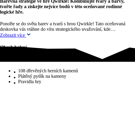
Barevná strategie ve hře Qwirkle! Kombinujte tvary a barvy,
tvořte řady a získejte nejvíce bodů v této oceňované rodinné
logické hře.
Ponořte se do světa barev a tvarů s hrou Qwirkle! Tato oceňovaná
deskovka vás vtáhne do víru strategického uvažování, kde…
Zobrazit více
Obsah balení
Obsah balení
108 dřevěných herních kamenů
Plátěný pytlík na kameny
Pravidla hry