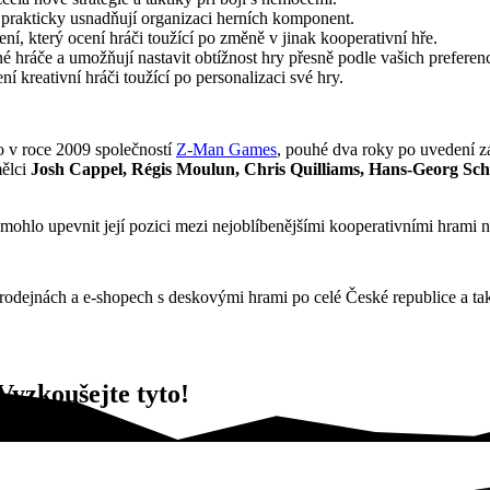
é prakticky usnadňují organizaci herních komponent.
ení, který ocení hráči toužící po změně v jinak kooperativní hře.
hráče a umožňují nastavit obtížnost hry přesně podle vašich preferenc
ní kreativní hráči toužící po personalizaci své hry.
o v roce 2009 společností
Z-Man Games
, pouhé dva roky po uvedení z
mělci
Josh Cappel, Régis Moulun, Chris Quilliams, Hans-Georg Sch
mohlo upevnit její pozici mezi nejoblíbenějšími kooperativními hrami n
rodejnách a e-shopech s deskovými hrami po celé České republice a ta
yzkoušejte tyto!