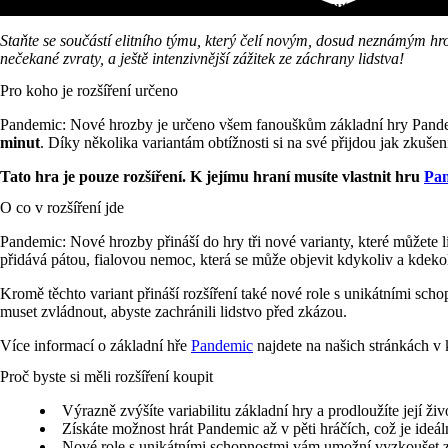
Nové výzvy ve hře Pandemic: Nové hrozby! Čelte mutacím, zhoubný
Staňte se součástí elitního týmu, který čelí novým, dosud neznámým h
nečekané zvraty, a ještě intenzivnější zážitek ze záchrany lidstva!
Pro koho je rozšíření určeno
Pandemic: Nové hrozby je určeno všem fanouškům základní hry Pandemic
minut
. Díky několika variantám obtížnosti si na své přijdou jak zkušení h
Tato hra je pouze rozšíření. K jejímu hraní musíte vlastnit hru
Pa
O co v rozšíření jde
Pandemic: Nové hrozby přináší do hry tři nové varianty, které můžet
přidává pátou, fialovou nemoc, která se může objevit kdykoliv a kdekoli
Kromě těchto variant přináší rozšíření také nové role s unikátními scho
muset zvládnout, abyste zachránili lidstvo před zkázou.
Více informací o základní hře
Pandemic
najdete na našich stránkách v 
Proč byste si měli rozšíření koupit
Výrazně zvýšíte variabilitu základní hry a prodloužíte její 
Získáte možnost hrát Pandemic až v pěti hráčích, což je ideál
Nové role s unikátními schopnostmi vám umožní vyzkoušet zce