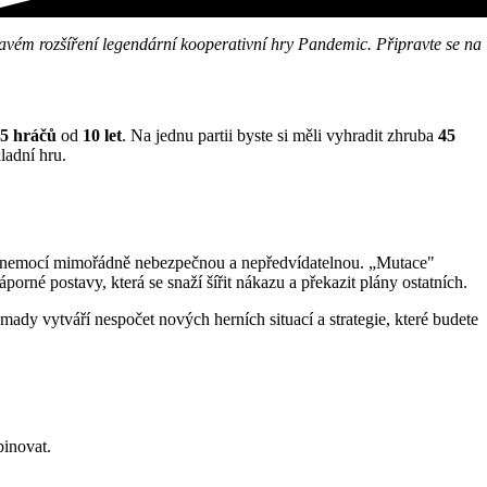
navém rozšíření legendární kooperativní hry Pandemic. Připravte se na
5 hráčů
od
10 let
. Na jednu partii byste si měli vyhradit zhruba
45
kladní hru.
 z nemocí mimořádně nebezpečnou a nepředvídatelnou. „Mutace"
orné postavy, která se snaží šířit nákazu a překazit plány ostatních.
omady vytváří nespočet nových herních situací a strategie, které budete
binovat.