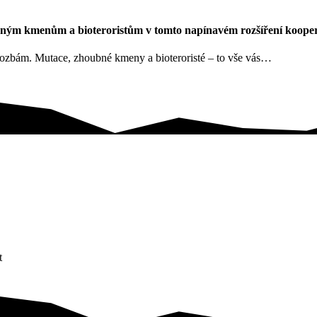
ným kmenům a bioteroristům v tomto napínavém rozšíření koopera
hrozbám. Mutace, zhoubné kmeny a bioteroristé – to vše vás…
t