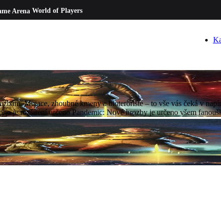
ame Arena
World of Players
Ka
ozbám. Mutace, zhoubné kmeny a bioteroristé – to vše vás čeká v napín
ro koho je rozšíření určeno Pandemic: Nové hrozby je určeno všem fano