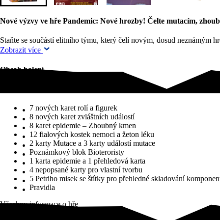
Nové výzvy ve hře Pandemic: Nové hrozby! Čelte mutacím, zhoub
Staňte se součástí elitního týmu, který čelí novým, dosud neznámým 
Zobrazit více
Obsah balení
Obsah balení
7 nových karet rolí a figurek
8 nových karet zvláštních událostí
8 karet epidemie – Zhoubný kmen
12 fialových kostek nemoci a žeton léku
2 karty Mutace a 3 karty událostí mutace
Poznámkový blok Bioteroristy
1 karta epidemie a 1 přehledová karta
4 nepopsané karty pro vlastní tvorbu
5 Petriho misek se štítky pro přehledné skladování komponen
Pravidla
Všechny informace o hře