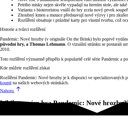
Petriho misky nejen skvěle vypadají na herním stole, ale tak
Varianta s bioteroristou vnáší do hry zcela nový prvek soupeř
Zhoubný kmen a mutace představují nové výzvy i pro zkušené 
Rozšíření obsahuje i prázdné karty pro vlastní tvorbu, což oce
Historie a tvůrci rozšíření
Pandemic: Nové hrozby (v originále On the Brink) bylo poprvé vydán
původní hry, a Thomas Lehmann
. O vizuální stránku se postarali u
2010.
Toto rozšíření významně přispělo k popularitě celé série Pandemic a po
Kde můžete rozšíření získat
Rozšíření Pandemic: Nové hrozby je k dispozici ve specializovaných p
koupit
na našich webových stránkách.
Nahoru
Líbila se vám hra Pandemic: Nové hrozby?V