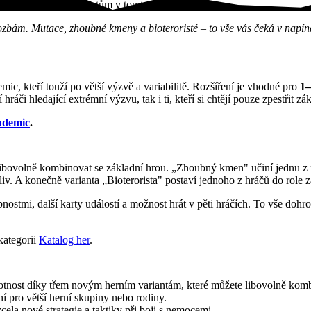
m kmenům a bioteroristům v tomto…
rozbám. Mutace, zhoubné kmeny a bioteroristé – to vše vás čeká v napí
, kteří touží po větší výzvě a variabilitě. Rozšíření je vhodné pro
1–
ráči hledající extrémní výzvu, tak i ti, kteří si chtějí pouze zpestřit zá
ndemic
.
e libovolně kombinovat se základní hrou. „Zhoubný kmen" učiní jednu
v. A konečně varianta „Bioterorista" postaví jednoho z hráčů do role záp
pnostmi, další karty událostí a možnost hrát v pěti hráčích. To vše dohr
kategorii
Katalog her
.
životnost díky třem novým herním variantám, které můžete libovolně kom
ní pro větší herní skupiny nebo rodiny.
la nové strategie a taktiky při boji s nemocemi.