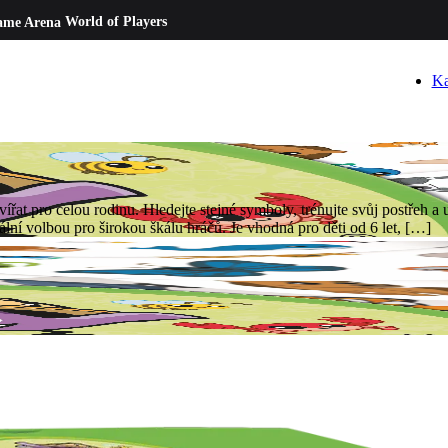
ame Arena
World of Players
Ka
t pro celou rodinu. Hledejte stejné symboly, trénujte svůj postřeh a u
lní volbou pro širokou škálu hráčů. Je vhodná pro děti od 6 let, […]