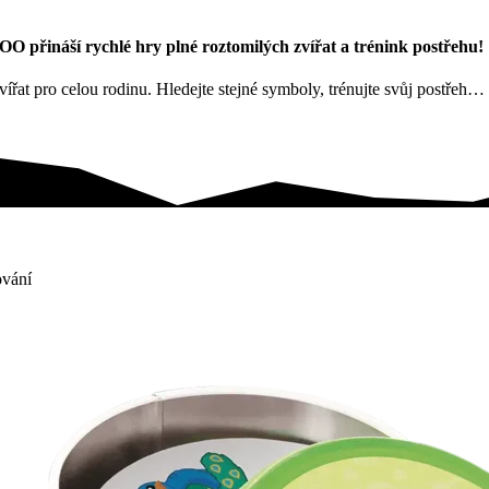
O přináší rychlé hry plné roztomilých zvířat a trénink postřehu!
at pro celou rodinu. Hledejte stejné symboly, trénujte svůj postřeh…
ování