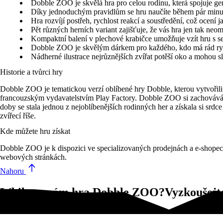
Dobble ZOO je skvělá hra pro celou rodinu, která spojuje gen
Díky jednoduchým pravidlům se hru naučíte během pár minut a
Hra rozvíjí postřeh, rychlost reakcí a soustředění, což ocení
Pět různých herních variant zajišťuje, že vás hra jen tak ne
Kompaktní balení v plechové krabičce umožňuje vzít hru s s
Dobble ZOO je skvělým dárkem pro každého, kdo má rád rych
Nádherné ilustrace nejrůznějších zvířat potěší oko a mohou s
Historie a tvůrci hry
Dobble ZOO je tematickou verzí oblíbené hry Dobble, kterou vytvořil
francouzským vydavatelstvím Play Factory. Dobble ZOO si zachovává vš
doby se stala jednou z nejoblíbenějších rodinných her a získala si srdce 
zvířecí říše.
Kde můžete hru získat
Dobble ZOO je k dispozici ve specializovaných prodejnách a e-shopech
webových stránkách.
Nahoru
Líbila se vám hra Dobble ZOO?Vyzkoušejte