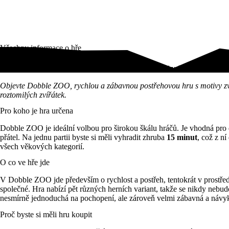
Všechny informace o hře
Divoká postřehová zábava se zvířátky pro celou rodinu! Dobble ZOO p
Objevte Dobble ZOO, rychlou a zábavnou postřehovou hru s motivy zvířa
roztomilých zvířátek.
Pro koho je hra určena
Dobble ZOO je ideální volbou pro širokou škálu hráčů. Je vhodná pro 
přátel. Na jednu partii byste si měli vyhradit zhruba
15 minut
, což z ní
všech věkových kategorií.
O co ve hře jde
V Dobble ZOO jde především o rychlost a postřeh, tentokrát v prostředí
společné. Hra nabízí pět různých herních variant, takže se nikdy nebudet
nesmírně jednoduchá na pochopení, ale zároveň velmi zábavná a návyk
Proč byste si měli hru koupit