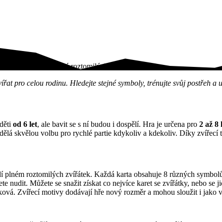
řináší rychlé hry plné roztomilých…
t pro celou rodinu. Hledejte stejné symboly, trénujte svůj postřeh a u
děti
od 6 let
, ale bavit se s ní budou i dospělí. Hra je určena pro
2 až 8
 dělá skvělou volbu pro rychlé partie kdykoliv a kdekoliv. Díky zvířecí t
 plném roztomilých zvířátek. Každá karta obsahuje 8 různých symbolů zv
e nudit. Můžete se snažit získat co nejvíce karet se zvířátky, nebo se ji
ová. Zvířecí motivy dodávají hře nový rozměr a mohou sloužit i jako 