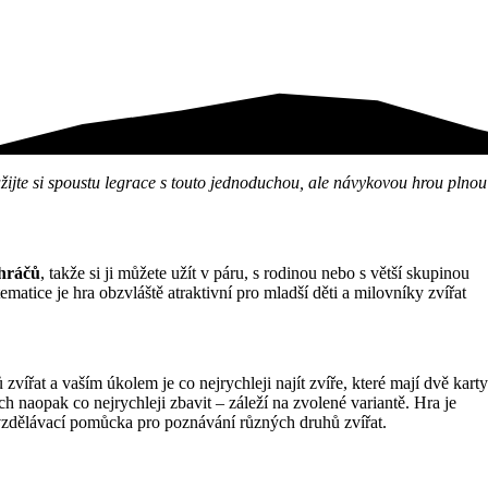
žijte si spoustu legrace s touto jednoduchou, ale návykovou hrou plnou
 hráčů
, takže si ji můžete užít v páru, s rodinou nebo s větší skupinou
ematice je hra obzvláště atraktivní pro mladší děti a milovníky zvířat
ířat a vaším úkolem je co nejrychleji najít zvíře, které mají dvě karty
ch naopak co nejrychleji zbavit – záleží na zvolené variantě. Hra je
vzdělávací pomůcka pro poznávání různých druhů zvířat.