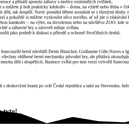
erace a přináší spoustu zábavy s motivy roztomilých zvířátek.
 můžete ji hrát prakticky kdekoliv – doma, na výletě nebo třeba v ček
 jak děti, tak dospělí. Navíc pomáhá dětem seznámit se s různými druhy z
omrzí a pokaždé si můžete vyzkoušet něco nového, ať už jde o získávání 
ebou kamkoliv – na výlet, na dovolenou nebo na návštěvu ZOO, kde si 
lé a zábavné hry a zároveň miluje zvířata.
loužit jako podnět k diskusi o přírodě a ochraně živočišných druhů.
i francouzští herní návrháři Denis Blanchot, Guillaume Gille-Naves a
echny oblíbené herní mechaniky původní hry, ale přidává okouzlující 
mnoha dětí i dospělých. Ilustrace zvířat pro tuto verzi vytvořil francouz
 s deskovými hrami po celé České republice a také na Slovensku. Info
 tyto!