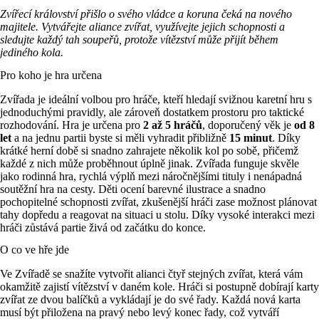
Zvířecí království přišlo o svého vládce a koruna čeká na nového
majitele. Vytvářejte aliance zvířat, využívejte jejich schopnosti a
sledujte každý tah soupeřů, protože vítězství může přijít během
jediného kola.
Pro koho je hra určena
Zvířada je ideální volbou pro hráče, kteří hledají svižnou karetní hru s
jednoduchými pravidly, ale zároveň dostatkem prostoru pro taktické
rozhodování. Hra je určena pro
2 až 5 hráčů
, doporučený věk je
od 8
let
a na jednu partii byste si měli vyhradit přibližně
15 minut
. Díky
krátké herní době si snadno zahrajete několik kol po sobě, přičemž
každé z nich může proběhnout úplně jinak. Zvířada funguje skvěle
jako rodinná hra, rychlá výplň mezi náročnějšími tituly i nenápadná
soutěžní hra na cesty. Děti ocení barevné ilustrace a snadno
pochopitelné schopnosti zvířat, zkušenější hráči zase možnost plánovat
tahy dopředu a reagovat na situaci u stolu. Díky vysoké interakci mezi
hráči zůstává partie živá od začátku do konce.
O co ve hře jde
Ve Zvířadě se snažíte vytvořit alianci čtyř stejných zvířat, která vám
okamžitě zajistí vítězství v daném kole. Hráči si postupně dobírají karty
zvířat ze dvou balíčků a vykládají je do své řady. Každá nová karta
musí být přiložena na pravý nebo levý konec řady, což vytváří