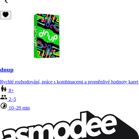
dnup
Rychlé rozhodování, práce s kombinacemi a proměnlivé hodnoty karet
8+
2–5
10–20 min
Zůstaňte v kontaktu!