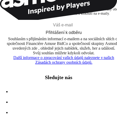
Přihlašuji se k odběru, abych objevoval hry, novinky a personalizovaný ob
na základě svých zájmů a svých otevření a kliknutí na e-maily.
Přihlášení k odběru
Souhlasím s přijímáním informací e-mailem a na sociálních sítích 
společnosti Financière Amuse BidCo a společností skupiny Asmo
uvedených zde , ohledně jejich nabídek, služeb, her a událostí.
Svůj souhlas můžete kdykoli odvolat.
Další informace o zpracování vašich údajů naleznete v našich
Zásadách ochrany osobních údajů.
Sledujte nás