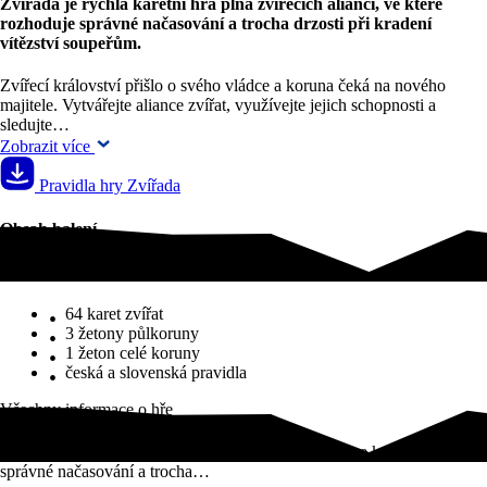
Zvířada je rychlá karetní hra plná zvířecích aliancí, ve které
rozhoduje správné načasování a trocha drzosti při kradení
vítězství soupeřům.
Zvířecí království přišlo o svého vládce a koruna čeká na nového
majitele. Vytvářejte aliance zvířat, využívejte jejich schopnosti a
sledujte…
Zobrazit více
Pravidla hry Zvířada
Obsah balení
Obsah balení
64 karet zvířat
3 žetony půlkoruny
1 žeton celé koruny
česká a slovenská pravidla
Všechny informace o hře
Zvířada je rychlá karetní hra plná zvířecích aliancí, ve které rozhoduje
správné načasování a trocha…