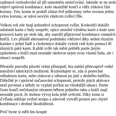
zajímavé rozhodování už při samotném umisťování. Jakmile se na stole
objeví správná kombinace, kolo okamžitě končí a vítěz získává část
koruny. Ten, komu se podaří získat dvě půlkoruny nebo rovnou jednu
celou korunu, se stává novým vládcem zvířecí říše.
Velkou roli zde hrají jednotlivé schopnosti zvířat. Krokodýl dokáže
odstranit kartu z řady soupeře, opice umožní výměnu karet a krab zase
posouvá karty po stole tak, aby narušil připravené kombinace ostatních
hráčů. Lev přináší alternativní podmínku vítězství díky sedmi různým
kartám v jedné řadě a chobotnice dokáže vyhrát celé kolo pomocí tří
různých párů karet. Každé zvíře tak mění průběh partie jiným
způsobem a hráči musí neustále sledovat nejen svou vlastní řadu, ale i
situaci soupeřů.
Přestože pravidla působí velmi přístupně, hra nabízí překvapivě velké
množství taktických možností. Rozhodujete se, zda si ponechat
odhalenou kartu, nebo riskovat a sáhnout po jiné z druhého balíčku.
Důležité je i správné načasování schopností, protože jejich aktivace
není povinná a někdy se vyplatí počkat na vhodnější situaci. Partie
často končí nečekaným obratem během jediného tahu a hráči mají
neustále pocit, že mohou vývoj kola ještě ovlivnit. Díky tomu si
Zvířada udržuje svižné tempo a zároveň vytváří prostor pro chytré
kombinace i drobné škodolibosti.
Proč byste si měli hru koupit