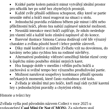
Krátké partie kolem patnácti minut vytvářejí ideální prostor
pro několik her po sobě bez zbytečných prostojů.
Každé zvíře přináší odlišnou schopnost, díky které se partie
neustále mění a hráči musí reagovat na situaci u stolu.
Jednoduchá pravidla zvládnou během pár minut i děti nebo
příležitostní hráči, přesto hra nabízí zajímavé taktické možnosti.
Neustálá interakce mezi hráči zajišťuje, že nikdo nesleduje
jen vlastní stůl a každé kolo zůstává napínavé až do konce.
Barevné ilustrace Simona Carusa dodávají celé hře výrazný
charakter a zvířata působí hravě i lehce potrhle zároveň.
Díky malé krabičce si můžete Zvířadu vzít na dovolenou, do
kavárny nebo jako rychlou hru na rodinné návštěvy.
Alternativní podmínky vítězství umožňují hledat různé cesty
k úspěchu místo pouhého sbírání stejných karet.
Hra funguje dobře v menším i větším počtu hráčů a
zachovává si svižné tempo bez výrazného prodlužování partie.
Možnost narušovat soupeřovy kombinace přináší spoustu
nečekaných momentů, které často rozhodnou celé kolo.
Zvířada je ideální titul pro hráče, kteří mají rádi rychlé karetní
hry s jednoduchými pravidly a chytrými efekty.
Historie a tvůrci hry
Zvířada vyšla pod původním názvem Collect v roce 2025 u
vydavatelství
Cool Mini Or Not (CMON)
. Za návrhem stojí