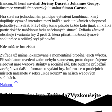
francouzští herní návrháři
Jérémy Ducret
a
Johannes Goupy
,
ilustrace vytvořil francouzský ilustrátor
Simon Caruso
.
Hra staví na jednoduchém principu vytváření kombinací, který
doplňuje výrazná interakce mezi hráči a sada unikátních schopností
jednotlivých zvířat. Právě díky tomu působí každé kolo jinak a i krátká
partie dokáže nabídnout řadu nečekaných situací. Zvířada zároveň
obsahuje i variantu hry 2 proti 2, která přináší možnost týmové
spolupráce a odlišný styl plánování.
Kde můžete hru získat
Zvířada už máme lokalizované a momentálně probíhá jejich výroba.
Přesné datum uvedení zatím nebylo stanoveno, proto doporučujeme
sledovat naše webové stránky a sociální sítě, kde budeme průběžně
zveřejňovat další informace o vydání hry. Informace o prodejních
místech naleznete v sekci „Kde koupit“ na našich webových
stránkách.
Nahoru
Líbila se vám hra Zvířada?Vyzkoušejte
tyto!