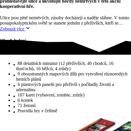
prohledávejte ulice a likvidujte hordy nemrtvých v této akční
kooperativní hře.
Ulice jsou plné nemrtvých, zásoby docházejí a naděje slábne. V tomto
postapokalyptickém světě se stanete jedním z přeživších, kteří se…
Zobrazit více
Obsah balení
Obsah balení
88 detailních miniatur (12 přeživších, 40 chodců, 16
tlusťochů, 16 běžců, 4 zrůdy)
9 oboustranných mapových dílů pro vytvoření různorodých
herních plánů
6 plastových panelů pro přeživší s počítadly životů a
adrenalinu
107 karet (vybavení, zombie, zrůdy)
6 kostek
71 žetonů
Pravidla hry v češtině