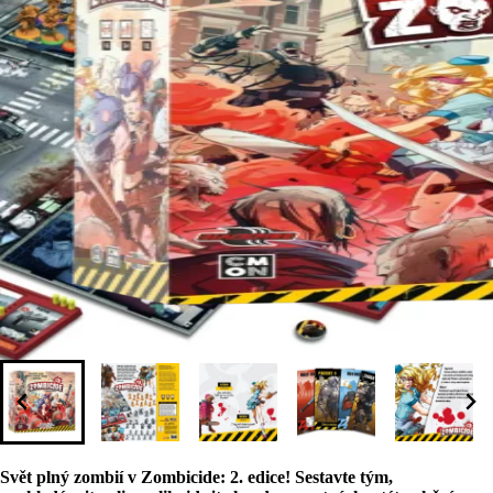
Svět plný zombií v Zombicide: 2. edice! Sestavte tým,