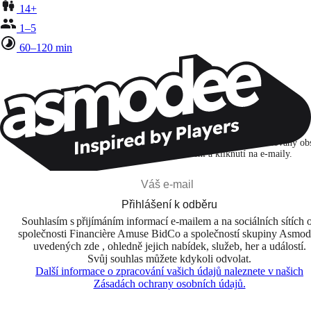
14+
1–5
60–120 min
Zůstaňte v kontaktu!
Přihlašuji se k odběru, abych objevoval hry, novinky a personalizovaný ob
na základě svých zájmů a svých otevření a kliknutí na e-maily.
Přihlášení k odběru
Souhlasím s přijímáním informací e-mailem a na sociálních sítích 
společnosti Financière Amuse BidCo a společností skupiny Asmo
uvedených zde , ohledně jejich nabídek, služeb, her a událostí.
Svůj souhlas můžete kdykoli odvolat.
Další informace o zpracování vašich údajů naleznete v našich
Zásadách ochrany osobních údajů.