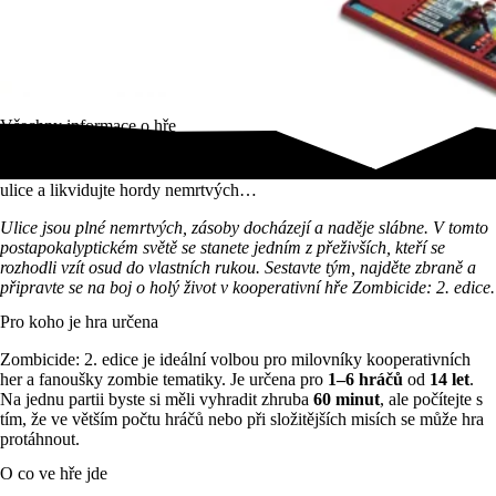
Všechny informace o hře
Svět plný zombií v Zombicide: 2. edice! Sestavte tým, prohledávejte
ulice a likvidujte hordy nemrtvých…
Ulice jsou plné nemrtvých, zásoby docházejí a naděje slábne. V tomto
postapokalyptickém světě se stanete jedním z přeživších, kteří se
rozhodli vzít osud do vlastních rukou. Sestavte tým, najděte zbraně a
připravte se na boj o holý život v kooperativní hře Zombicide: 2. edice.
Pro koho je hra určena
Zombicide: 2. edice je ideální volbou pro milovníky kooperativních
her a fanoušky zombie tematiky. Je určena pro
1–6 hráčů
od
14 let
.
Na jednu partii byste si měli vyhradit zhruba
60 minut
, ale počítejte s
tím, že ve větším počtu hráčů nebo při složitějších misích se může hra
protáhnout.
O co ve hře jde