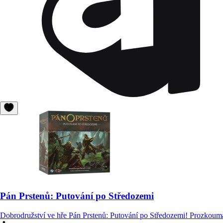
Pán Prstenů: Putování po Středozemi
Dobrodružství ve hře Pán Prstenů: Putování po Středozemi! Prozkoumá