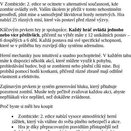
V Zombicide: 2. edice se ocitnete v alternativní současnosti, kde
zombie ovládly svět. Vaším úkolem je přežít v tomto nehostinném
prostředí, plnit mise a samozřejmě likvidovat hordy nemrtvých. Hra
nabízí 25 různých misí, které vás postaví před různé výzvy.
Klíčovým prvkem hry je spolupráce.
Každý hráč ovládá jednoho
nebo více přeživších
, přičemž na výběr máte z 12 unikátních postav –
6 dospělých a 6 dětí. Každá postava má své specifické schopnosti,
které se v průběhu hry rozvíjejí díky systému adrenalinu.
Herní mechaniky jsou intuitivní a snadno pochopitelné. V každém tahu
máte k dispozici několik akcí, které můžete využít k pohybu,
prohledávání budov, boji se zombiemi nebo plnění cílů mise. Boj
probíhá pomocí hodů kostkami, přičemž různé zbraně mají odlišné
vlastnosti a efektivitu.
Zajímavým prvkem je systém generování hluku, který přitahuje
pozornost zombií. Musíte tedy pečlivě zvažovat každou akci, abyste
nepřilákali více nepřátel, než dokážete zvládnout.
Proč byste si měli hru koupit
Zombicide: 2. edice nabízí vysoce atmosférický herní
zážitek, který vás vtáhne do světa plného nebezpečí a akce.
Hra je díky přepracovaným pravidlům přístupnější než