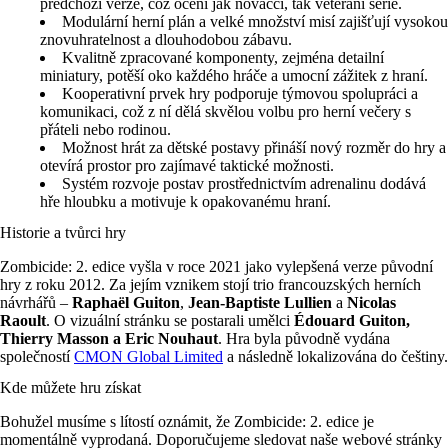
předchozí verze, což ocení jak nováčci, tak veteráni série.
Modulární herní plán a velké množství misí zajišťují vysokou
znovuhratelnost a dlouhodobou zábavu.
Kvalitně zpracované komponenty, zejména detailní
miniatury, potěší oko každého hráče a umocní zážitek z hraní.
Kooperativní prvek hry podporuje týmovou spolupráci a
komunikaci, což z ní dělá skvělou volbu pro herní večery s
přáteli nebo rodinou.
Možnost hrát za dětské postavy přináší nový rozměr do hry a
otevírá prostor pro zajímavé taktické možnosti.
Systém rozvoje postav prostřednictvím adrenalinu dodává
hře hloubku a motivuje k opakovanému hraní.
Historie a tvůrci hry
Zombicide: 2. edice vyšla v roce 2021 jako vylepšená verze původní
hry z roku 2012. Za jejím vznikem stojí trio francouzských herních
návrhářů –
Raphaël Guiton
,
Jean-Baptiste Lullien
a
Nicolas
Raoult
. O vizuální stránku se postarali umělci
Édouard Guiton,
Thierry Masson a Eric Nouhaut
. Hra byla původně vydána
společností
CMON Global Limited
a následně lokalizována do češtiny.
Kde můžete hru získat
Bohužel musíme s lítostí oznámit, že Zombicide: 2. edice je
momentálně vyprodaná. Doporučujeme sledovat naše webové stránky