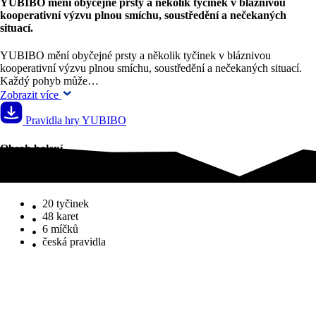
YUBIBO mění obyčejné prsty a několik tyčinek v bláznivou
kooperativní výzvu plnou smíchu, soustředění a nečekaných
situací.
YUBIBO mění obyčejné prsty a několik tyčinek v bláznivou
kooperativní výzvu plnou smíchu, soustředění a nečekaných situací.
Každý pohyb může…
Zobrazit více
Pravidla hry YUBIBO
Obsah balení
Obsah balení
20 tyčinek
48 karet
6 míčků
česká pravidla