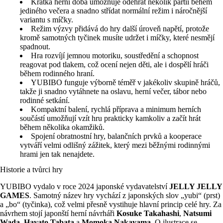
Krátká herní doba umožňuje odehrát několik partií během
jediného večera a snadno střídat normální režim i náročnější
variantu s míčky.
Režim výzvy přidává do hry další úroveň napětí, protože
kromě samotných tyčinek musíte udržet i míčky, které nesmějí
spadnout.
Hra rozvíjí jemnou motoriku, soustředění a schopnost
reagovat pod tlakem, což ocení nejen děti, ale i dospělí hráči
během rodinného hraní.
YUBIBO funguje výborně téměř v jakékoliv skupině hráčů,
takže ji snadno vytáhnete na oslavu, herní večer, tábor nebo
rodinné setkání.
Kompaktní balení, rychlá příprava a minimum herních
součástí umožňují vzít hru prakticky kamkoliv a začít hrát
během několika okamžiků.
Spojení obratnostní hry, balančních prvků a kooperace
vytváří velmi odlišný zážitek, který mezi běžnými rodinnými
hrami jen tak nenajdete.
Historie a tvůrci hry
YUBIBO vydalo v roce 2024 japonské vydavatelství
JELLY JELLY
GAMES
. Samotný název hry vychází z japonských slov „yubi“ (prst)
a „bo“ (tyčinka), což velmi přesně vystihuje hlavní princip celé hry. Za
návrhem stojí japonští herní návrháři
Kosuke Takahashi
,
Natsumi
Wada
,
Hayato Tabata
a
Momoka Nakayama
. O ilustrace se