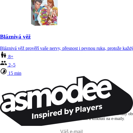
Bláznivá věž
Bláznivá věž prověří vaše nervy, přesnost i pevnou ruku, protože kaž
8+
2–5
15 min
Zůstaňte v kontaktu!
Přihlašuji se k odběru, abych objevoval hry, novinky a personalizovaný ob
na základě svých zájmů a svých otevření a kliknutí na e-maily.