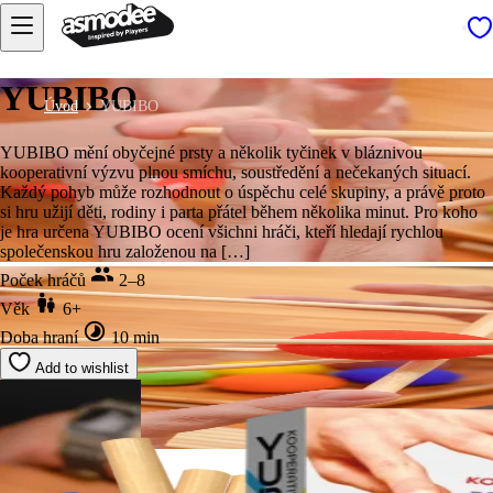
YUBIBO
Úvod
YUBIBO
YUBIBO mění obyčejné prsty a několik tyčinek v bláznivou
kooperativní výzvu plnou smíchu, soustředění a nečekaných situací.
Každý pohyb může rozhodnout o úspěchu celé skupiny, a právě proto
si hru užijí děti, rodiny i parta přátel během několika minut. Pro koho
je hra určena YUBIBO ocení všichni hráči, kteří hledají rychlou
společenskou hru založenou na […]
Poček hráčů
2–8
Věk
6+
Doba hraní
10 min
Add to wishlist