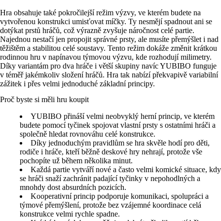
Hra obsahuje také pokročilejší režim výzvy, ve kterém budete na
vytvořenou konstrukci umisťovat míčky. Ty nesmějí spadnout ani se
dotýkat prstů hráčů, což výrazně zvyšuje náročnost celé partie.
Najednou nestačí jen propojit správné prsty, ale musíte přemýšlet i nad
těžištěm a stabilitou celé soustavy. Tento režim dokáže změnit krátkou
rodinnou hru v napínavou týmovou výzvu, kde rozhodují milimetry.
Díky variantám pro dva hráče i větší skupiny navíc YUBIBO funguje
v téměř jakémkoliv složení hráčů. Hra tak nabízí překvapivě variabilní
zážitek i přes velmi jednoduché základní principy.
Proč byste si měli hru koupit
YUBIBO přináší velmi neobvyklý herní princip, ve kterém
budete pomocí tyčinek spojovat vlastní prsty s ostatními hráči a
společně hledat rovnováhu celé konstrukce.
Díky jednoduchým pravidlům se hra skvěle hodí pro děti,
rodiče i hráče, kteří běžně deskové hry nehrají, protože vše
pochopíte už během několika minut.
Každá partie vytváří nové a často velmi komické situace, kdy
se hráči snaží zachránit padající tyčinky v nepohodlných a
mnohdy dost absurdních pozicích.
Kooperativní princip podporuje komunikaci, spolupráci a
týmové přemýšlení, protože bez vzájemné koordinace celá
konstrukce velmi rychle spadne.