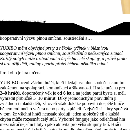
Všechny informace o hře
YUBIBO mění obyčejné prsty a několik tyčinek v bláznivou
kooperativní výzvu plnou smíchu, soustředění a…
YUBIBO mění obyčejné prsty a několik tyčinek v bláznivou
kooperativní výzvu plnou smíchu, soustředění a nečekaných situací.
Každý pohyb může rozhodnout o úspěchu celé skupiny, a právě proto
si hru užijí děti, rodiny i parta přátel během několika minut.
Pro koho je hra určena
YUBIBO ocení všichni hráči, kteří hledají rychlou společenskou hru
založenou na spolupráci, komunikaci a šikovnosti. Hra je určena pro
2–8 hráčů
, doporučený věk je
od 6 let
a na jednu partii byste si měli
vyhradit přibližně
5–10 minut
. Díky jednoduchým pravidlům ji
zvládnou i mladší děti, zároveň však dokáže pobavit i dospělé hráče
během rodinného večera nebo party s přáteli. Největší síla hry spočívá
v tom, že všichni hráči neustále sledují jeden společný cíl a každá
chyba může rozesmát celý stůl. Výborně funguje jako odlehčená hra
mezi náročnějšími tituly i jako aktivita pro větší skupiny lidí. Hráči
navíc nemusí řešit složité strategie ani dlouhé plánování, protože hlavní