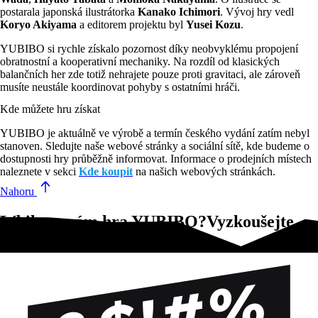
postarala japonská ilustrátorka
Kanako Ichimori
. Vývoj hry vedl
Koryo Akiyama
a editorem projektu byl
Yusei Kozu
.
YUBIBO si rychle získalo pozornost díky neobvyklému propojení
obratnostní a kooperativní mechaniky. Na rozdíl od klasických
balančních her zde totiž nehrajete pouze proti gravitaci, ale zároveň
musíte neustále koordinovat pohyby s ostatními hráči.
Kde můžete hru získat
YUBIBO je aktuálně ve výrobě a termín českého vydání zatím nebyl
stanoven. Sledujte naše webové stránky a sociální sítě, kde budeme o
dostupnosti hry průběžně informovat. Informace o prodejních místech
naleznete v sekci
Kde koupit
na našich webových stránkách.
Nahoru
Líbila se vám hra YUBIBO?Vyzkoušejte
tyto!