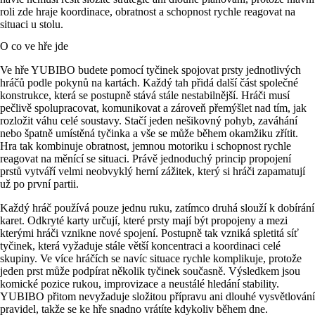
roli zde hraje koordinace, obratnost a schopnost rychle reagovat na
situaci u stolu.
O co ve hře jde
Ve hře YUBIBO budete pomocí tyčinek spojovat prsty jednotlivých
hráčů podle pokynů na kartách. Každý tah přidá další část společné
konstrukce, která se postupně stává stále nestabilnější. Hráči musí
pečlivě spolupracovat, komunikovat a zároveň přemýšlet nad tím, jak
rozložit váhu celé soustavy. Stačí jeden nešikovný pohyb, zaváhání
nebo špatně umístěná tyčinka a vše se může během okamžiku zřítit.
Hra tak kombinuje obratnost, jemnou motoriku i schopnost rychle
reagovat na měnící se situaci. Právě jednoduchý princip propojení
prstů vytváří velmi neobvyklý herní zážitek, který si hráči zapamatují
už po první partii.
Každý hráč používá pouze jednu ruku, zatímco druhá slouží k dobírání
karet. Odkryté karty určují, které prsty mají být propojeny a mezi
kterými hráči vznikne nové spojení. Postupně tak vzniká spletitá síť
tyčinek, která vyžaduje stále větší koncentraci a koordinaci celé
skupiny. Ve více hráčích se navíc situace rychle komplikuje, protože
jeden prst může podpírat několik tyčinek současně. Výsledkem jsou
komické pozice rukou, improvizace a neustálé hledání stability.
YUBIBO přitom nevyžaduje složitou přípravu ani dlouhé vysvětlování
pravidel, takže se ke hře snadno vrátíte kdykoliv během dne.