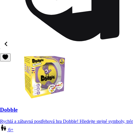
Dobble
Rychlá a zábavná postřehová hra Dobble! Hledejte stejné symboly, trénu
6+