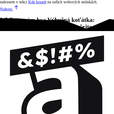
naleznete v sekci
Kde koupit
na našich webových stránkách.
Nahoru
Líbila se vám hra Výbušná koťátka:
Recepty na katastrofu?Vyzkoušejte tyto!