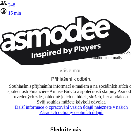
2–8
15 min
Zůstaňte v kontaktu!
Přihlašuji se k odběru, abych objevoval hry, novinky a personalizovaný ob
na základě svých zájmů a svých otevření a kliknutí na e-maily.
Přihlášení k odběru
Souhlasím s přijímáním informací e-mailem a na sociálních sítích 
společnosti Financière Amuse BidCo a společností skupiny Asmo
uvedených zde , ohledně jejich nabídek, služeb, her a událostí.
Svůj souhlas můžete kdykoli odvolat.
Další informace o zpracování vašich údajů naleznete v našich
Zásadách ochrany osobních údajů.
Sledujte nás