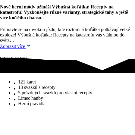
Nové herní módy přináší Výbušná koťátka: Recepty na
katastrofu! Vyzkoušejte různé varianty, strategické tahy a ještě
více kočičího chaosu.
Připravte se na divokou jízdu, kde roztomilá koťátka potkávají velké
exploze! Výbušná koťátka: Recepty na katastrofu vás vtáhnou do
světa…
Zobrazit více
Obsah balení
Obsah balení
121 karet
13 svazků s recepty
5 prázdných svazků pro vlastní recepty
Límec hanby
Herní pravidla