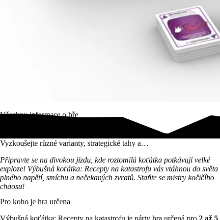
Všechny informace o hře
Nové herní módy přináší Výbušná koťátka: Recepty na katastrofu!
Vyzkoušejte různé varianty, strategické tahy a…
Připravte se na divokou jízdu, kde roztomilá koťátka potkávají velké
exploze! Výbušná koťátka: Recepty na katastrofu vás vtáhnou do světa
plného napětí, smíchu a nečekaných zvratů. Staňte se mistry kočičího
chaosu!
Pro koho je hra určena
Výbušná koťátka: Recepty na katastrofu je párty hra určená pro
2 až 5