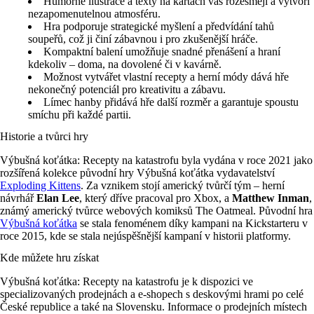
Humorné ilustrace a texty na kartách vás rozesmějí a vytvoří
nezapomenutelnou atmosféru.
Hra podporuje strategické myšlení a předvídání tahů
soupeřů, což ji činí zábavnou i pro zkušenější hráče.
Kompaktní balení umožňuje snadné přenášení a hraní
kdekoliv – doma, na dovolené či v kavárně.
Možnost vytvářet vlastní recepty a herní módy dává hře
nekonečný potenciál pro kreativitu a zábavu.
Límec hanby přidává hře další rozměr a garantuje spoustu
smíchu při každé partii.
Historie a tvůrci hry
Výbušná koťátka: Recepty na katastrofu byla vydána v roce 2021 jako
rozšířená kolekce původní hry Výbušná koťátka vydavatelství
Exploding Kittens
. Za vznikem stojí americký tvůrčí tým – herní
návrhář
Elan Lee
, který dříve pracoval pro Xbox, a
Matthew Inman
,
známý americký tvůrce webových komiksů The Oatmeal. Původní hra
Výbušná koťátka
se stala fenoménem díky kampani na Kickstarteru v
roce 2015, kde se stala nejúspěšnější kampaní v historii platformy.
Kde můžete hru získat
Výbušná koťátka: Recepty na katastrofu je k dispozici ve
specializovaných prodejnách a e-shopech s deskovými hrami po celé
České republice a také na Slovensku. Informace o prodejních místech