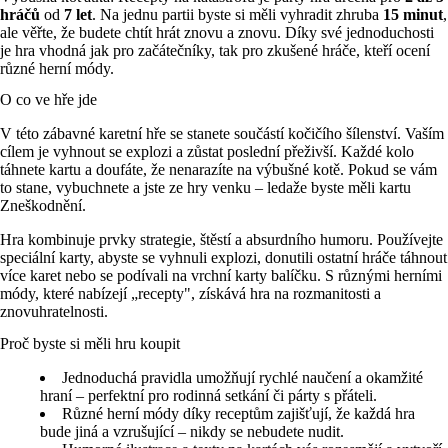
hráčů
od
7 let
. Na jednu partii byste si měli vyhradit zhruba
15 minut
,
ale věřte, že budete chtít hrát znovu a znovu. Díky své jednoduchosti
je hra vhodná jak pro začátečníky, tak pro zkušené hráče, kteří ocení
různé herní módy.
O co ve hře jde
V této zábavné karetní hře se stanete součástí kočičího šílenství. Vaším
cílem je vyhnout se explozi a zůstat poslední přeživší. Každé kolo
táhnete kartu a doufáte, že nenarazíte na výbušné kotě. Pokud se vám
to stane, vybuchnete a jste ze hry venku – ledaže byste měli kartu
Zneškodnění.
Hra kombinuje prvky strategie, štěstí a absurdního humoru. Používejte
speciální karty, abyste se vyhnuli explozi, donutili ostatní hráče táhnout
více karet nebo se podívali na vrchní karty balíčku. S různými herními
módy, které nabízejí „recepty", získává hra na rozmanitosti a
znovuhratelnosti.
Proč byste si měli hru koupit
Jednoduchá pravidla umožňují rychlé naučení a okamžité
hraní – perfektní pro rodinná setkání či párty s přáteli.
Různé herní módy díky receptům zajišťují, že každá hra
bude jiná a vzrušující – nikdy se nebudete nudit.