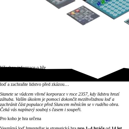
Všechny informace o hře
Epická sci-fi strategie Vesmírná loď Interstellar! Těžte suroviny, stavte
loď a zachraňte lidstvo před zkázou…
Stanete se vůdcem vlivné korporace v roce 2357, kdy lidstvu hrozí
záhuba. Vaším úkolem je pomoci dokončit mezihvězdnou loď a
zachránit část populace před Sluncem měnícím se v rudého obra.
Čeká vás napínavý souboj s časem i soupeři.
Pro koho je hra určena
Vesmírná loď Interstellar je strategická hra
pro 1–4 hráče
od
14 let
.