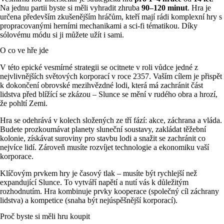
Na jednu partii byste si měli vyhradit zhruba
90–120 minut
. Hra je
určena především zkušenějším hráčům, kteří mají rádi komplexní hry s
propracovanými herními mechanikami a sci-fi tématikou. Díky
sólovému módu si ji můžete užít i sami.
O co ve hře jde
V této epické vesmírné strategii se ocitnete v roli vůdce jedné z
nejvlivnějších světových korporací v roce 2357. Vaším cílem je přispět
k dokončení obrovské mezihvězdné lodi, která má zachránit část
lidstva před blížící se zkázou – Slunce se mění v rudého obra a hrozí,
že pohltí Zemi.
Hra se odehrává v kolech složených ze tří fází: akce, záchrana a vláda.
Budete prozkoumávat planety sluneční soustavy, zakládat těžební
kolonie, získávat suroviny pro stavbu lodi a snažit se zachránit co
nejvíce lidí. Zároveň musíte rozvíjet technologie a ekonomiku vaší
korporace.
Klíčovým prvkem hry je časový tlak – musíte být rychlejší než
expandující Slunce. To vytváří napětí a nutí vás k důležitým
rozhodnutím. Hra kombinuje prvky kooperace (společný cíl záchrany
lidstva) a kompetice (snaha být nejúspěšnější korporací).
Proč byste si měli hru koupit