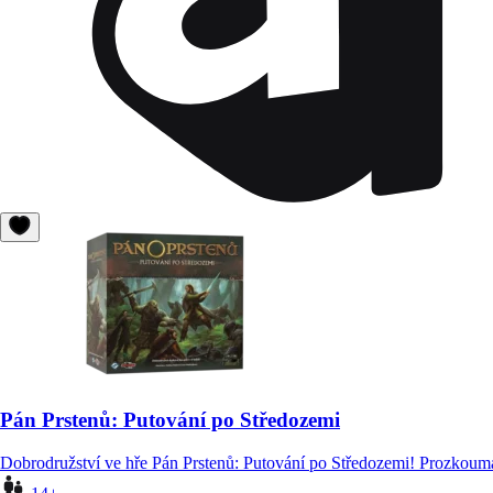
Pán Prstenů: Putování po Středozemi
Dobrodružství ve hře Pán Prstenů: Putování po Středozemi! Prozkoumá