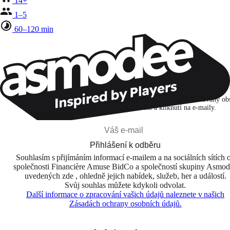
14+
1–5
60–120 min
Zůstaňte v kontaktu!
Přihlašuji se k odběru, abych objevoval hry, novinky a personalizovaný ob
na základě svých zájmů a svých otevření a kliknutí na e-maily.
Přihlášení k odběru
Souhlasím s přijímáním informací e-mailem a na sociálních sítích 
společnosti Financière Amuse BidCo a společností skupiny Asmo
uvedených zde , ohledně jejich nabídek, služeb, her a událostí.
Svůj souhlas můžete kdykoli odvolat.
Další informace o zpracování vašich údajů naleznete v našich
Zásadách ochrany osobních údajů.