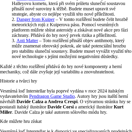
Halleyovu kometu, která při svém průletu sluneční soustavou
přináší nové suroviny k těžbě. Budete muset upravit své
strategie, abyste co nejlépe využili této nové příležitosti.
Danger from Kuiper
– V tomto rozšíření budete čelit hrozbě
meteorických rojů z Kuiperova pásu. Pomocí vesmírných
platforem můžete sbírat asteroidy a získávat nové akce pro fázi
záchrany. Přidává do hry nový prvek rizika a příležitostí.
Anti Matter
– Toto rozšíření přináší objev antihmoty, který
může znamenat obrovský pokrok, ale také potenciální hrozbu
pro stabilitu sluneční soustavy. Budete muset vyvážit využití této
nové technologie s jejími možnými negativními důsledky.
Každé z těchto rozšíření přidává do hry nové komponenty a herní
mechaniky, což dále zvyšuje její variabilitu a znovuhratelnost.
Historie a tvůrci hry
Vesmírná loď Interstellar byla poprvé vydána v roce 2024 italským
vydavatelstvím
Pendragon Game Studio
. Autory hry jsou italští herní
návrháři
Davide Calza a Andrea Crespi
. O výtvarnou stránku hry se
postarali italský ilustrátor
Davide Corsi
a americký ilustrátor
Kurt
Miller
. Davide Calza je také autorem sólového módu hry.
Kde můžete hru získat
Vesmírná loď Interstellar je k dispozici ve specializovaných prodejnách