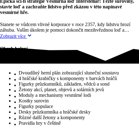
Epická sci-fi strategie Vesmírná loď Interstellar! Těžte suroviny,
stavte loď a zachraňte lidstvo před zkázou v této napínavé
vesmírné hře.
Stanete se vůdcem vlivné korporace v roce 2357, kdy lidstvu hrozí
záhuba. Vaším úkolem je pomoci dokončit mezihvězdnou loď a…
Zobrazit více
Obsah balení
Obsah balení
Dvoudílný herní plán zobrazující sluneční soustavu
4 hráčské krabičky s komponenty v barvách hráčů
Figurky průzkumníků, základen, vědců a sond
Žetony akcí, planet, objevů a solárních jevů
Moduly a mechanismy vesmírné lodi
Kostky surovin
Figurky populace
Desky průzkumníka a hráčské desky
Různé další žetony a komponenty
Pravidla hry v češtině