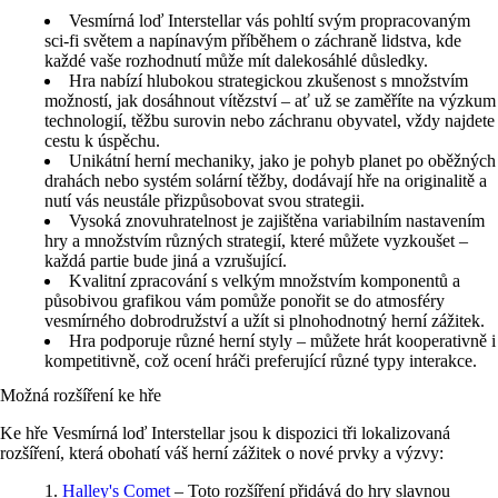
Vesmírná loď Interstellar vás pohltí svým propracovaným
sci-fi světem a napínavým příběhem o záchraně lidstva, kde
každé vaše rozhodnutí může mít dalekosáhlé důsledky.
Hra nabízí hlubokou strategickou zkušenost s množstvím
možností, jak dosáhnout vítězství – ať už se zaměříte na výzkum
technologií, těžbu surovin nebo záchranu obyvatel, vždy najdete
cestu k úspěchu.
Unikátní herní mechaniky, jako je pohyb planet po oběžných
drahách nebo systém solární těžby, dodávají hře na originalitě a
nutí vás neustále přizpůsobovat svou strategii.
Vysoká znovuhratelnost je zajištěna variabilním nastavením
hry a množstvím různých strategií, které můžete vyzkoušet –
každá partie bude jiná a vzrušující.
Kvalitní zpracování s velkým množstvím komponentů a
působivou grafikou vám pomůže ponořit se do atmosféry
vesmírného dobrodružství a užít si plnohodnotný herní zážitek.
Hra podporuje různé herní styly – můžete hrát kooperativně i
kompetitivně, což ocení hráči preferující různé typy interakce.
Možná rozšíření ke hře
Ke hře Vesmírná loď Interstellar jsou k dispozici tři lokalizovaná
rozšíření, která obohatí váš herní zážitek o nové prvky a výzvy:
Halley's Comet
– Toto rozšíření přidává do hry slavnou