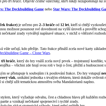
 pro tři hráče. Objevte čestné válečníky, kteří nikdy nezapomínají na s
rs: The Deckbuilding Game
nebo
Star Wars: The Deckbuilding G
ček frakce)
je určeno pro
2–3 hráče
od
12 let
, kteří si chtějí vyzkouše
aleznou možnost posunout své dovednosti na vyšší úroveň a prověřit scho
nečekané zrady vytvářejí napínavé situace, v nichž o vítězství rozhoduje
 vůle určují, kdo přežije. Tato frakce přináší zcela nové karty základe
 Deckbuilding Game – Clone Wars
.
 tři hráče
, který do hry vnáší zcela nový prvek – trojstranný konflikt,
ířka – všichni zde hrají svou roli v boji o čest, přežití a budoucnost 
ým se přistupuje k soubojům i k posilování frakce. Do hry vstupují
ne
rový vlak
, unikátní jednotka s trvalým efektem, která dokáže ovlivni
teří si chtějí užít tematickou atmosféru světa Mandalorianů naplno.
stylem, který vyžaduje odvahu, čest a chladnou hlavu při každém rozh
artie a vznikají nečekané spojenectví i rychlé zrady.
frakcím získat strategické výhody, které mění průběh hry.