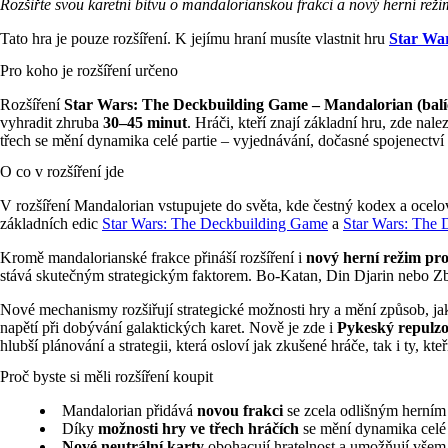
Rozšiřte svou karetní bitvu o mandalorianskou frakci a nový herní režim
Tato hra je pouze rozšíření. K jejímu hraní musíte vlastnit hru
Star Wa
Pro koho je rozšíření určeno
Rozšíření
Star Wars: The Deckbuilding Game – Mandalorian (balí
vyhradit zhruba
30–45 minut
. Hráči, kteří znají základní hru, zde n
třech se mění dynamika celé partie – vyjednávání, dočasné spojenectví i 
O co v rozšíření jde
V rozšíření Mandalorian vstupujete do světa, kde čestný kodex a ocelová
základních edic
Star Wars: The Deckbuilding Game
a
Star Wars: The
Kromě mandalorianské frakce přináší rozšíření i
nový herní režim pro
stává skutečným strategickým faktorem. Bo-Katan, Din Djarin nebo Zbroj
Nové mechanismy rozšiřují strategické možnosti hry a mění způsob, jak
napětí při dobývání galaktických karet. Nově je zde i
Pykeský repulzo
hlubší plánování a strategii, která osloví jak zkušené hráče, tak i ty, k
Proč byste si měli rozšíření koupit
Mandalorian přidává
novou frakci
se zcela odlišným herním 
Díky
možnosti hry ve třech hráčích
se mění dynamika celé p
Nové neutrální karty
obohacují hratelnost a umožňují všem 