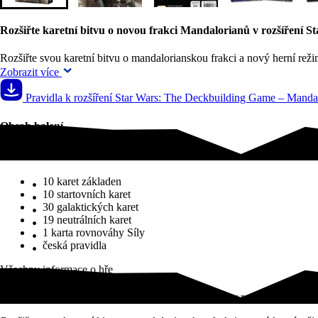
Rozšiřte karetní bitvu o novou frakci Mandalorianů v rozšíření 
Rozšiřte svou karetní bitvu o mandalorianskou frakci a nový herní reži
Zobrazit více
Pravidla k rozšíření Star Wars: The Deckbuilding Game – Mandalo
Obsah balení
Obsah balení
10 karet základen
10 startovních karet
30 galaktických karet
19 neutrálních karet
1 karta rovnováhy Síly
česká pravidla
Všechny informace o hře
Rozšiřte karetní bitvu o novou frakci Mandalorianů v rozšíření Star