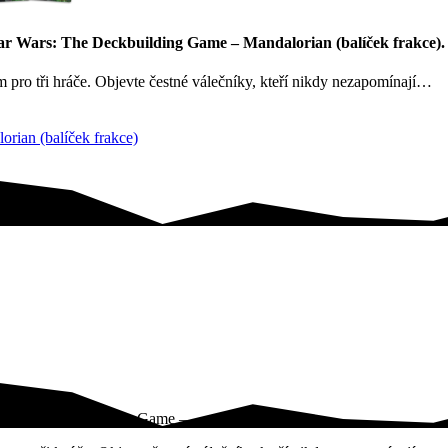
Star Wars: The Deckbuilding Game – Mandalorian (balíček frakce).
m pro tři hráče. Objevte čestné válečníky, kteří nikdy nezapomínají…
rian (balíček frakce)
 Wars: The Deckbuilding Game –…