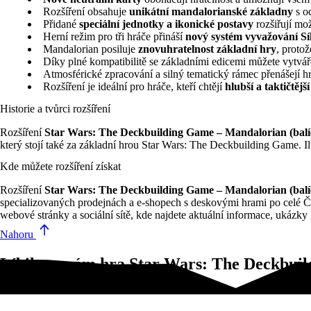
Rozšíření obsahuje
unikátní mandalorianské základny
s od
Přidané
speciální jednotky a ikonické postavy
rozšiřují mo
Herní režim pro tři hráče přináší
nový systém vyvažování Sí
Mandalorian posiluje
znovuhratelnost základní hry
, proto
Díky plné kompatibilitě se základními edicemi můžete vytvá
Atmosférické zpracování a silný tematický rámec přenášejí h
Rozšíření je ideální pro hráče, kteří chtějí
hlubší a taktičtější
Historie a tvůrci rozšíření
Rozšíření
Star Wars: The Deckbuilding Game – Mandalorian (balí
který stojí také za základní hrou Star Wars: The Deckbuilding Game. Il
Kde můžete rozšíření získat
Rozšíření
Star Wars: The Deckbuilding Game – Mandalorian (balí
specializovaných prodejnách a e-shopech s deskovými hrami po celé Če
webové stránky a sociální sítě, kde najdete aktuální informace, ukázky
Nahoru
Líbila se vám hra Star Wars: The Deckbuil