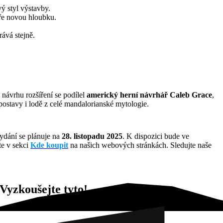
vý styl výstavby.
hře novou hloubku.
ává stejně.
 návrhu rozšíření se podílel
americký herní návrhář Caleb Grace
,
postavy i lodě z celé mandalorianské mytologie.
vydání se plánuje na
28. listopadu 2025
. K dispozici bude ve
te v sekci
Kde koupit
na našich webových stránkách. Sledujte naše
Vyzkoušejte tyto!