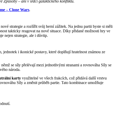
vé Způsoby – ani v srdci galaktického konfliktu.
ame – Clone Wars
.
t nové strategie a rozšířit svůj herní zážitek. Na jednu partii byste si měli
pnost takticky reagovat na nové situace. Díky přidané možnosti hry ve
 nejen strategie, ale i důvtip.
n, jednotek i ikonické postavy, které doplňují hratelnost známou ze
 v němž se síly přelévají mezi jednotlivými stranami a rovnováha Síly se
svého národa.
utrální karty
využitelné ve všech frakcích, což přidává další vrstvu
t rovnováhu Síly a změnit průběh partie. Tato kombinace umožňuje
odnutí.