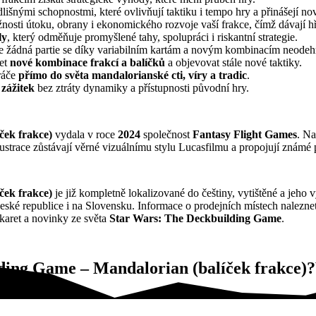
lišnými schopnostmi, které ovlivňují taktiku i tempo hry a přinášejí no
žnosti útoku, obrany i ekonomického rozvoje vaší frakce, čímž dávají 
ly
, který odměňuje promyšlené tahy, spolupráci i riskantní strategie.
že žádná partie se díky variabilním kartám a novým kombinacím neodehr
řet
nové kombinace frakcí a balíčků
a objevovat stále nové taktiky.
ráče
přímo do světa mandalorianské cti, víry a tradic
.
 zážitek
bez ztráty dynamiky a přístupnosti původní hry.
ček frakce)
vydala v roce
2024
společnost
Fantasy Flight Games
. Na
ustrace zůstávají věrné vizuálnímu stylu Lucasfilmu a propojují známé 
ček frakce)
je již kompletně lokalizované do češtiny, vytištěné a jeho 
ské republice i na Slovensku. Informace o prodejních místech nalezne
 karet a novinky ze světa
Star Wars: The Deckbuilding Game
.
ding Game – Mandalorian (balíček frakce)?