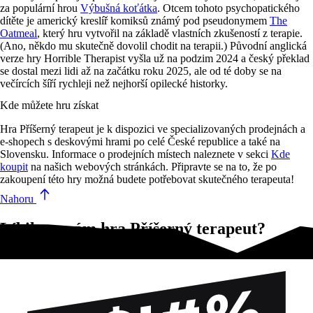
za populární hrou
Výbušná koťátka
. Otcem tohoto psychopatického
dítěte je americký kreslíř komiksů známý pod pseudonymem
The
Oatmeal
, který hru vytvořil na základě vlastních zkušeností z terapie.
(Ano, někdo mu skutečně dovolil chodit na terapii.) Původní anglická
verze hry Horrible Therapist vyšla už na podzim 2024 a český překlad
se dostal mezi lidi až na začátku roku 2025, ale od té doby se na
večírcích šíří rychleji než nejhorší opilecké historky.
Kde můžete hru získat
Hra Příšerný terapeut je k dispozici ve specializovaných prodejnách a
e-shopech s deskovými hrami po celé České republice a také na
Slovensku. Informace o prodejních místech naleznete v sekci
Kde
koupit
na našich webových stránkách. Připravte se na to, že po
zakoupení této hry možná budete potřebovat skutečného terapeuta!
Nahoru
Líbila se vám hra Příšerný terapeut?
Vyzkoušejte tyto!