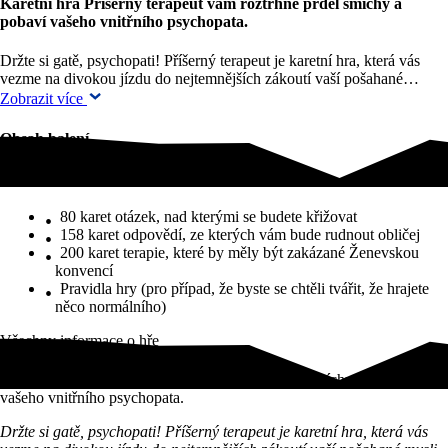
Karetní hra Příšerný terapeut vám roztrhne prdel smíchy a
pobaví vašeho vnitřního psychopata.
Držte si gatě, psychopati! Příšerný terapeut je karetní hra, která vás
vezme na divokou jízdu do nejtemnějších zákoutí vaší pošahané…
Zobrazit více
Obsah balení
Obsah balení
80 karet otázek, nad kterými se budete křižovat
158 karet odpovědí, ze kterých vám bude rudnout obličej
200 karet terapie, které by měly být zakázané Ženevskou
konvencí
Pravidla hry (pro případ, že byste se chtěli tvářit, že hrajete
něco normálního)
Všechny informace o hře
Karetní hra Příšerný terapeut vám roztrhne prdel smíchy a pobaví
vašeho vnitřního psychopata.
Držte si gatě, psychopati! Příšerný terapeut je karetní hra, která vás