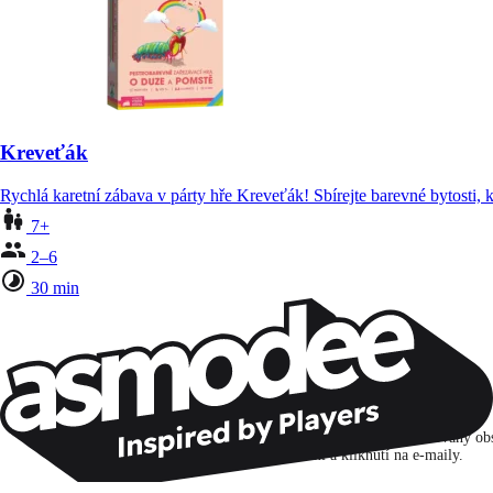
Kreveťák
Rychlá karetní zábava v párty hře Kreveťák! Sbírejte barevné bytosti,
7+
2–6
30 min
Zůstaňte v kontaktu!
Přihlašuji se k odběru, abych objevoval hry, novinky a personalizovaný ob
na základě svých zájmů a svých otevření a kliknutí na e-maily.