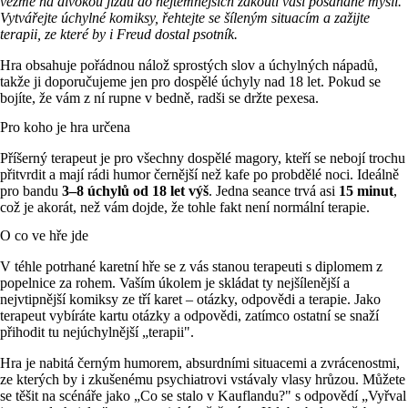
vezme na divokou jízdu do nejtemnějších zákoutí vaší pošahané mysli.
Vytvářejte úchylné komiksy, řehtejte se šíleným situacím a zažijte
terapii, ze které by i Freud dostal psotník.
Hra obsahuje pořádnou nálož sprostých slov a úchylných nápadů,
takže ji doporučujeme jen pro dospělé úchyly nad 18 let. Pokud se
bojíte, že vám z ní rupne v bedně, radši se držte pexesa.
Pro koho je hra určena
Příšerný terapeut je pro všechny dospělé magory, kteří se nebojí trochu
přitvrdit a mají rádi humor černější než kafe po probdělé noci. Ideálně
pro bandu
3–8 úchylů od 18 let výš
. Jedna seance trvá asi
15 minut
,
což je akorát, než vám dojde, že tohle fakt není normální terapie.
O co ve hře jde
V téhle potrhané karetní hře se z vás stanou terapeuti s diplomem z
popelnice za rohem. Vaším úkolem je skládat ty nejšílenější a
nejvtipnější komiksy ze tří karet – otázky, odpovědi a terapie. Jako
terapeut vybíráte kartu otázky a odpovědi, zatímco ostatní se snaží
přihodit tu nejúchylnější „terapii".
Hra je nabitá černým humorem, absurdními situacemi a zvrácenostmi,
ze kterých by i zkušenému psychiatrovi vstávaly vlasy hrůzou. Můžete
se těšit na scénáře jako „Co se stalo v Kauflandu?" s odpovědí „Vyřval