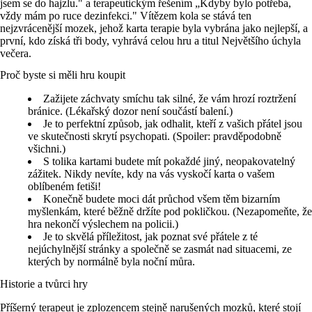
jsem se do hajzlu." a terapeutickým řešením „Kdyby bylo potřeba,
vždy mám po ruce dezinfekci." Vítězem kola se stává ten
nejzvrácenější mozek, jehož karta terapie byla vybrána jako nejlepší, a
první, kdo získá tři body, vyhrává celou hru a titul Největšího úchyla
večera.
Proč byste si měli hru koupit
Zažijete záchvaty smíchu tak silné, že vám hrozí roztržení
bránice. (Lékařský dozor není součástí balení.)
Je to perfektní způsob, jak odhalit, kteří z vašich přátel jsou
ve skutečnosti skrytí psychopati. (Spoiler: pravděpodobně
všichni.)
S tolika kartami budete mít pokaždé jiný, neopakovatelný
zážitek. Nikdy nevíte, kdy na vás vyskočí karta o vašem
oblíbeném fetiši!
Konečně budete moci dát průchod všem těm bizarním
myšlenkám, které běžně držíte pod pokličkou. (Nezapomeňte, že
hra nekončí výslechem na policii.)
Je to skvělá příležitost, jak poznat své přátele z té
nejúchylnější stránky a společně se zasmát nad situacemi, ze
kterých by normálně byla noční můra.
Historie a tvůrci hry
Příšerný terapeut je zplozencem stejně narušených mozků, které stojí