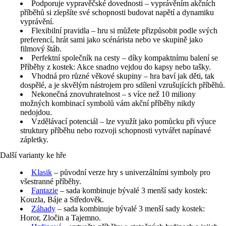
Podporuje vypravěčské dovednosti – vyprávěním akčních
příběhů si zlepšíte své schopnosti budovat napětí a dynamiku
vyprávění.
Flexibilní pravidla – hru si můžete přizpůsobit podle svých
preferencí, hrát sami jako scénárista nebo ve skupině jako
filmový štáb.
Perfektní společník na cesty – díky kompaktnímu balení se
Příběhy z kostek: Akce snadno vejdou do kapsy nebo tašky.
Vhodná pro různé věkové skupiny – hra baví jak děti, tak
dospělé, a je skvělým nástrojem pro sdílení vzrušujících příběhů.
Nekonečná znovuhratelnost – s více než 10 miliony
možných kombinací symbolů vám akční příběhy nikdy
nedojdou.
Vzdělávací potenciál – lze využít jako pomůcku při výuce
struktury příběhu nebo rozvoji schopnosti vytvářet napínavé
zápletky.
Další varianty ke hře
Klasik
– původní verze hry s univerzálními symboly pro
všestranné příběhy.
Fantazie
– sada kombinuje bývalé 3 menší sady kostek:
Kouzla, Báje a Středověk.
Záhady
– sada kombinuje bývalé 3 menší sady kostek:
Horor, Zločin a Tajemno.