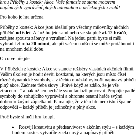
hrou Příběhy z kostek: Akce. Vaše fantazie se stane motorem
napínavých vyprávění plných adrenalinu a nečekaných zvratů!
Pro koho je hra určena
Příběhy z kostek: Akce jsou ideální pro všechny milovníky akčních
příběhů
od 6 let
. Ať už hrajete sami nebo ve skupině
až 12 hráčů
,
zažijete spoustu zábavy a vzrušení. Na jednu partii byste si měli
vyhradit zhruba
20 minut
, ale při vašem nadšení se může protáhnout i
na mnohem delší dobu.
O co ve hře jde
V Příbězích z kostek: Akce se stanete režiséry vlastních akčních filmů.
Vaším úkolem je hodit devíti kostkami, na kterých jsou místo čísel
různé dynamické symboly, a z těchto obrázků vytvořit napínavý příběh
plný akce. Začnete třeba slovy „Právě když se zdálo, že je vše
ztraceno..." a pak už jen necháte svou fantazii pracovat. Propojte padlé
symboly do strhujícího vyprávění a ohromte ostatní hráče svými
dobrodružnými zápletkami. Pamatujte, že v této hře neexistují špatné
odpovědi – každý příběh je jedinečný a plný akce.
Proč byste si měli hru koupit
Rozvíjí kreativitu a představivost v akčním stylu – s každým
hodem kostek vytvoříte zcela nový a napínavý příběh.