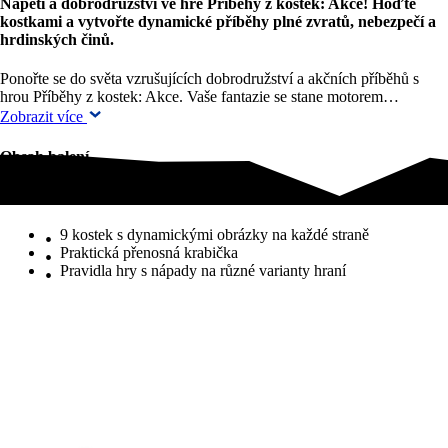
Napětí a dobrodružství ve hře Příběhy z kostek: Akce! Hoďte
kostkami a vytvořte dynamické příběhy plné zvratů, nebezpečí a
hrdinských činů.
Ponořte se do světa vzrušujících dobrodružství a akčních příběhů s
hrou Příběhy z kostek: Akce. Vaše fantazie se stane motorem…
Zobrazit více
Obsah balení
Obsah balení
9 kostek s dynamickými obrázky na každé straně
Praktická přenosná krabička
Pravidla hry s nápady na různé varianty hraní