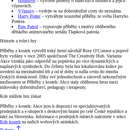
Hrdinové
– vytvořte příběhy o statečných hrdinech a jejich
výpravách.
Výpravy
– vydejte se na dobrodružné cesty do neznáma.
Harry Potter
– vytvářejte kouzelné příběhy ze světa Harryho
Pottera.
Paw Patrol
– vypravujte příběhy s motivy oblíbeného
dětského animovaného seriálu Tlapková patrola.
Historie a tvůrci hry
Příběhy z kostek vytvořil irský herní návrhář Rory O'Connor a poprvé
byly vydány v roce 2005 společností The Creativity Hub. Varianta
Akce vznikla jako odpověď na poptávku po více dynamických a
napínavých symbolech. Do češtiny byla hra lokalizována krátce po
uvedení na mezinárodní trh a od té doby si našla cestu do mnoha
českých domácností. Díky své jednoduchosti a zároveň nekonečným
možnostem se Příběhy z kostek: Akce staly oblíbenou hrou mezi
milovníky dobrodružství, pedagogy i terapeuty.
Kde můžete hru získat
Příběhy z kostek: Akce jsou k dispozici ve specializovaných
prodejnách a e-shopech s deskovými hrami po celé České republice a
také na Slovensku. Informace o prodejních místech naleznete v sekci
Kde koupit
na našich webových stránkách.
Nahoru