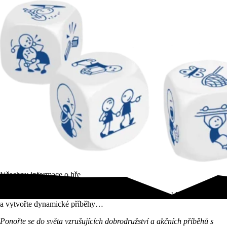
Všechny informace o hře
Napětí a dobrodružství ve hře Příběhy z kostek: Akce! Hoďte kostkami
a vytvořte dynamické příběhy…
Ponořte se do světa vzrušujících dobrodružství a akčních příběhů s