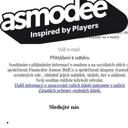
Zůstaňte v kontaktu!
Přihlašuji se k odběru, abych objevoval hry, novinky a personalizovaný ob
na základě svých zájmů a svých otevření a kliknutí na e-maily.
Přihlášení k odběru
Souhlasím s přijímáním informací e-mailem a na sociálních sítích 
společnosti Financière Amuse BidCo a společností skupiny Asmo
uvedených zde , ohledně jejich nabídek, služeb, her a událostí.
Svůj souhlas můžete kdykoli odvolat.
Další informace o zpracování vašich údajů naleznete v našich
Zásadách ochrany osobních údajů.
Sledujte nás