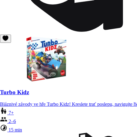
Turbo Kidz
Bláznivé závody ve hře Turbo Kidz! Kreslete trať poslepu, navigujte ři
7+
2–6
15 min