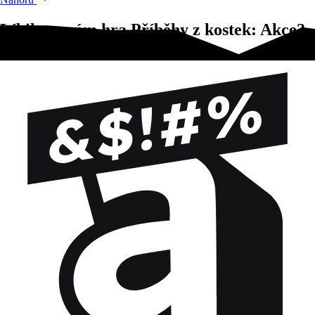
Líbila se vám hra Příběhy z kostek: Akce?
Vyzkoušejte tyto!