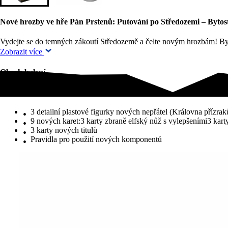
Nové hrozby ve hře Pán Prstenů: Putování po Středozemi – Bytosti
Vydejte se do temných zákoutí Středozemě a čelte novým hrozbám! B
Zobrazit více
Obsah balení
Obsah balení
3 detailní plastové figurky nových nepřátel (Královna přízrak
9 nových karet:3 karty zbraně elfský nůž s vylepšeními3 kar
3 karty nových titulů
Pravidla pro použití nových komponentů