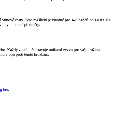
 Stínové cesty. Toto rozšíření je vhodné pro
1–5 hráčů
od
14 let
. Na
otivníky a mocné předměty.
eho. Každý z nich představuje unikátní výzvu pro vaši družinu a
ou v boji proti těmto hrozbám.
g her
.