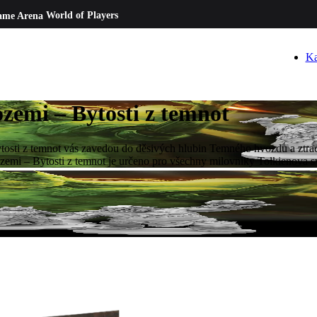
ame Arena
World of Players
Ka
zemi – Bytosti z temnot
osti z temnot vás zavedou do děsivých hlubin Temného hvozdu a ztrace
dozemi – Bytosti z temnot je určeno pro všechny milovníky Tolkienova s