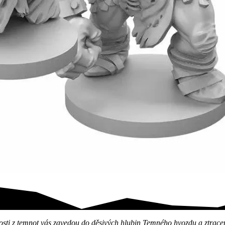
z temnot! Čelte mocným…
sti z temnot vás zavedou do děsivých hlubin Temného hvozdu a ztracen