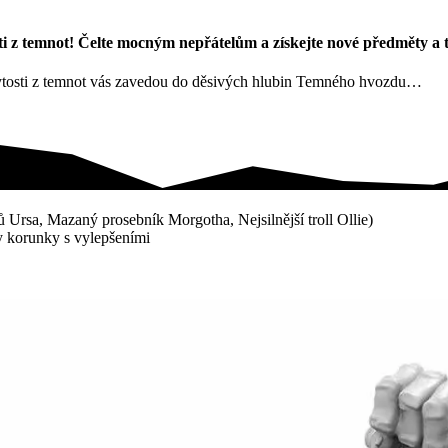
 z temnot! Čelte mocným nepřátelům a získejte nové předměty a ti
ytosti z temnot vás zavedou do děsivých hlubin Temného hvozdu…
ů Ursa, Mazaný prosebník Morgotha, Nejsilnější troll Ollie)
ty korunky s vylepšeními