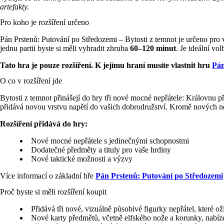
artefakty.
Pro koho je rozšíření určeno
Pán Prstenů: Putování po Středozemi – Bytosti z temnot je určeno pro 
jednu partii byste si měli vyhradit zhruba
60–120 minut
. Je ideální vo
Tato hra je pouze rozšíření. K jejímu hraní musíte vlastnit hru
Pán
O co v rozšíření jde
Bytosti z temnot přinášejí do hry tři nové mocné nepřátele: Královnu p
přidává novou vrstvu napětí do vašich dobrodružství. Kromě nových nep
Rozšíření přidává do hry:
Nové mocné nepřátele s jedinečnými schopnostmi
Dodatečné předměty a tituly pro vaše hrdiny
Nové taktické možnosti a výzvy
Více informací o základní hře
Pán Prstenů: Putování po Středozemi
Proč byste si měli rozšíření koupit
Přidává tři nové, vizuálně působivé figurky nepřátel, které ož
Nové karty předmětů, včetně elfského nože a korunky, nabíze