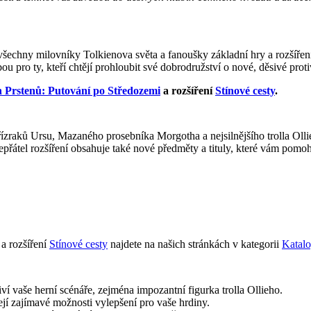
všechny milovníky Tolkienova světa a fanoušky základní hry a rozšíření
lbou pro ty, kteří chtějí prohloubit své dobrodružství o nové, děsivé pr
 Prstenů: Putování po Středozemi
a rozšíření
Stínové cesty
.
řízraků Ursu, Mazaného prosebníka Morgotha a nejsilnějšího trolla Olli
řátel rozšíření obsahuje také nové předměty a tituly, které vám pomoh
a rozšíření
Stínové cesty
najdete na našich stránkách v kategorii
Katalo
iví vaše herní scénáře, zejména impozantní figurka trolla Ollieho.
jí zajímavé možnosti vylepšení pro vaše hrdiny.