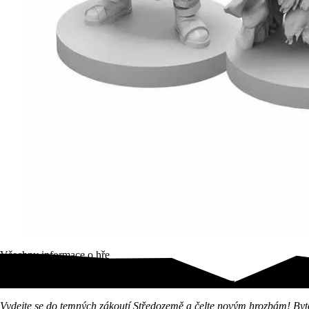
Všechny informace o hře
Nové hrozby ve hře Pán Prstenů: Putování po Středozemi – Bytosti 
Vydejte se do temných zákoutí Středozemě a čelte novým hrozbám! Byto