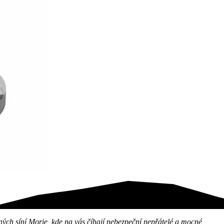
ých síní Morie, kde na vás číhají nebezpeční nepřátelé a mocné