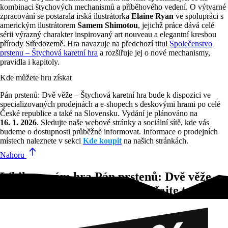
kombinaci štychových mechanismů a příběhového vedení. O výtvarné
zpracování se postarala irská ilustrátorka
Elaine Ryan
ve spolupráci s
americkým ilustrátorem
Samem Shimotou
, jejichž práce dává celé
sérii výrazný charakter inspirovaný art nouveau a elegantní kresbou
přírody Středozemě. Hra navazuje na předchozí titul
Společenstvo
prstenu – Štychová karetní hra
a rozšiřuje jej o nové mechanismy,
pravidla i kapitoly.
Kde můžete hru získat
Pán prstenů: Dvě věže – Štychová karetní hra bude k dispozici ve
specializovaných prodejnách a e‑shopech s deskovými hrami po celé
České republice a také na Slovensku. Vydání je plánováno na
16. 1. 2026
. Sledujte naše webové stránky a sociální sítě, kde vás
budeme o dostupnosti průběžně informovat. Informace o prodejních
místech naleznete v sekci
Kde koupit
na našich stránkách.
Nahoru
Líbila se vám hra Pán prstenů: Dvě věže –
Štychová karetní hra?Vyzkoušejte tyto!