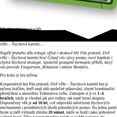
Všechny informace o hře
Napětí druhého dílu trilogie ožívá v deskové hře Pán prstenů: Dvě
věže – Štychová karetní…
Napětí druhého dílu trilogie ožívá v deskové hře Pán prstenů: Dvě
věže – Štychová karetní hra! Čekají vás výzvy postav, nové kapitoly i
chytrá štychová strategie. Společně postupně formujete příběh, který
vás provede Fangornem, Rohanem i stínem Mordoru.
Pro koho je hra určena
Kooperativní hra Pán prstenů: Dvě věže – Štychová karetní hra je
určena hráčům, kteří mají rádi společné plánování, chytré kombinační
přemýšlení a atmosféru Tolkienova světa. Zahrajete si ji ve
1–4
hráčích
, takže je vhodná jak pro rodiny, tak malé herní skupiny.
Doporučený věk je
od 10 let
, což odpovídá náročnosti štychových
mechanismů i proměnlivých úkolů jednotlivých postav. Na jednu partii
byste si měli vyhradit zhruba
20 minut
, takže se hodí i jako pohodové
večerní hraní. Díky kooperativnímu pojetí se každý zapojuje do