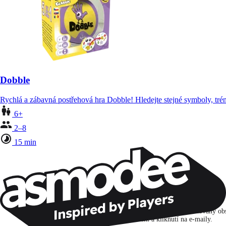
Dobble
Rychlá a zábavná postřehová hra Dobble! Hledejte stejné symboly, trénu
6+
2–8
15 min
Zůstaňte v kontaktu!
Přihlašuji se k odběru, abych objevoval hry, novinky a personalizovaný ob
na základě svých zájmů a svých otevření a kliknutí na e-maily.