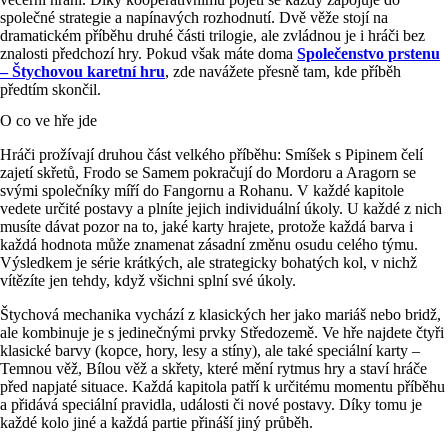
společné strategie a napínavých rozhodnutí. Dvě věže stojí na
dramatickém příběhu druhé části trilogie, ale zvládnou je i hráči bez
znalosti předchozí hry. Pokud však máte doma
Společenstvo prstenu
– Štychovou karetní hru
, zde navážete přesně tam, kde příběh
předtím skončil.
O co ve hře jde
Hráči prožívají druhou část velkého příběhu: Smíšek s Pipinem čelí
zajetí skřetů, Frodo se Samem pokračují do Mordoru a Aragorn se
svými společníky míří do Fangornu a Rohanu. V každé kapitole
vedete určité postavy a plníte jejich individuální úkoly. U každé z nich
musíte dávat pozor na to, jaké karty hrajete, protože každá barva i
každá hodnota může znamenat zásadní změnu osudu celého týmu.
Výsledkem je série krátkých, ale strategicky bohatých kol, v nichž
vítězíte jen tehdy, když všichni splní své úkoly.
Štychová mechanika vychází z klasických her jako mariáš nebo bridž,
ale kombinuje je s jedinečnými prvky Středozemě. Ve hře najdete čtyři
klasické barvy (kopce, hory, lesy a stíny), ale také speciální karty –
Temnou věž, Bílou věž a skřety, které mění rytmus hry a staví hráče
před napjaté situace. Každá kapitola patří k určitému momentu příběhu
a přidává speciální pravidla, události či nové postavy. Díky tomu je
každé kolo jiné a každá partie přináší jiný průběh.