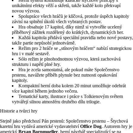
Herní systém kombinuje klasické štychové principy s
unikátními efekty věží a skřetů, takže každé kolo překvapí
novou výzvou.
Spolupráce všech hráčů je klíčová, protože úspěch kapitoly
závisí na splnění úkolů všech vybraných postav.
Hra obsahuje 17 kapitol, díky nimž si vytvoříte ucelený
příběhový zážitek rozdělený do krátkých, dynamických her.
Každá kapitola přidává speciální pravidla nebo nové postavy,
takže partie nepůsobí jednotvárně.
Režim pro 2 hráče se „stínovým hráčem“ nabízí strategickou
hru i v malé sestavě.
Sólo režim je plnohodnotnou výzvou, která zachovává
strukturu i napětí plné hry.
Hra je zcela samostatná, ale pokud máte Společenstvo
prstenu, navážete příběh plynule bez nutnosti opakování
kapitoly.
Kompaktní herní doba kolem 20 minut umožňuje odehrát
více kapitol během jednoho večera.
Tematické karty, ilustrace i práce s Tolkienovým světem
vytvářejí silnou atmosféru druhého dílu trilogie.
Historie a tvůrci hry
Stejně jako předchozí Pán prstenů: Společenstvo prstenu – Štychová
karetní hru vydává americké vydavatelství
Office Dog
. Autorem hry je
americký
Bryan Bornmueller
, herní návrhář specializující se na