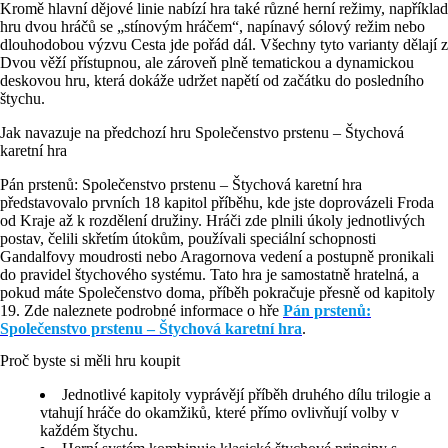
Kromě hlavní dějové linie nabízí hra také různé herní režimy, například
hru dvou hráčů se „stínovým hráčem“, napínavý sólový režim nebo
dlouhodobou výzvu Cesta jde pořád dál. Všechny tyto varianty dělají z
Dvou věží přístupnou, ale zároveň plně tematickou a dynamickou
deskovou hru, která dokáže udržet napětí od začátku do posledního
štychu.
Jak navazuje na předchozí hru Společenstvo prstenu – Štychová
karetní hra
Pán prstenů: Společenstvo prstenu – Štychová karetní hra
představovalo prvních 18 kapitol příběhu, kde jste doprovázeli Froda
od Kraje až k rozdělení družiny. Hráči zde plnili úkoly jednotlivých
postav, čelili skřetím útokům, používali speciální schopnosti
Gandalfovy moudrosti nebo Aragornova vedení a postupně pronikali
do pravidel štychového systému. Tato hra je samostatně hratelná, a
pokud máte Společenstvo doma, příběh pokračuje přesně od kapitoly
19. Zde naleznete podrobné informace o hře
Pán prstenů:
Společenstvo prstenu – Štychová karetní hra
.
Proč byste si měli hru koupit
Jednotlivé kapitoly vyprávějí příběh druhého dílu trilogie a
vtahují hráče do okamžiků, které přímo ovlivňují volby v
každém štychu.