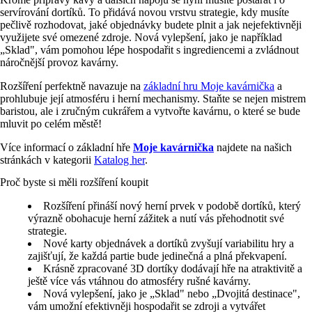
servírování dortíků. To přidává novou vrstvu strategie, kdy musíte
pečlivě rozhodovat, jaké objednávky budete plnit a jak nejefektivněji
využijete své omezené zdroje. Nová vylepšení, jako je například
„Sklad", vám pomohou lépe hospodařit s ingrediencemi a zvládnout
náročnější provoz kavárny.
Rozšíření perfektně navazuje na
základní hru Moje kavárnička
a
prohlubuje její atmosféru i herní mechanismy. Staňte se nejen mistrem
baristou, ale i zručným cukrářem a vytvořte kavárnu, o které se bude
mluvit po celém městě!
Více informací o základní hře
Moje kavárnička
najdete na našich
stránkách v kategorii
Katalog her
.
Proč byste si měli rozšíření koupit
Rozšíření přináší nový herní prvek v podobě dortíků, který
výrazně obohacuje herní zážitek a nutí vás přehodnotit své
strategie.
Nové karty objednávek a dortíků zvyšují variabilitu hry a
zajišťují, že každá partie bude jedinečná a plná překvapení.
Krásně zpracované 3D dortíky dodávají hře na atraktivitě a
ještě více vás vtáhnou do atmosféry rušné kavárny.
Nová vylepšení, jako je „Sklad" nebo „Dvojitá destinace",
vám umožní efektivněji hospodařit se zdroji a vytvářet