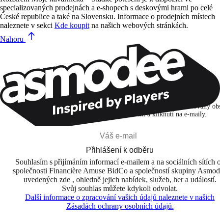
specializovaných prodejnách a e-shopech s deskovými hrami po celé
České republice a také na Slovensku. Informace o prodejních místech
naleznete v sekci
Kde koupit
na našich webových stránkách.
Nahoru
Zůstaňte v kontaktu!
Přihlašuji se k odběru, abych objevoval hry, novinky a personalizovaný ob
na základě svých zájmů a svých otevření a kliknutí na e-maily.
Přihlášení k odběru
Souhlasím s přijímáním informací e-mailem a na sociálních sítích 
společnosti Financière Amuse BidCo a společností skupiny Asmo
uvedených zde , ohledně jejich nabídek, služeb, her a událostí.
Svůj souhlas můžete kdykoli odvolat.
Další informace o zpracování vašich údajů naleznete v našich
Zásadách ochrany osobních údajů.