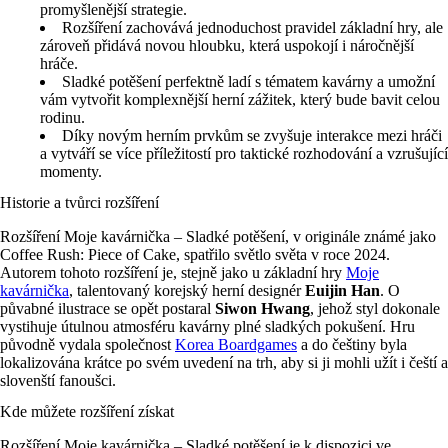
promyšlenější strategie.
Rozšíření zachovává jednoduchost pravidel základní hry, ale
zároveň přidává novou hloubku, která uspokojí i náročnější
hráče.
Sladké potěšení perfektně ladí s tématem kavárny a umožní
vám vytvořit komplexnější herní zážitek, který bude bavit celou
rodinu.
Díky novým herním prvkům se zvyšuje interakce mezi hráči
a vytváří se více příležitostí pro taktické rozhodování a vzrušující
momenty.
Historie a tvůrci rozšíření
Rozšíření Moje kavárnička – Sladké potěšení, v originále známé jako
Coffee Rush: Piece of Cake, spatřilo světlo světa v roce 2024.
Autorem tohoto rozšíření je, stejně jako u základní hry
Moje
kavárnička
, talentovaný korejský herní designér
Euijin Han
. O
půvabné ilustrace se opět postaral
Siwon Hwang
, jehož styl dokonale
vystihuje útulnou atmosféru kavárny plné sladkých pokušení. Hru
původně vydala společnost
Korea Boardgames
a do češtiny byla
lokalizována krátce po svém uvedení na trh, aby si ji mohli užít i čeští a
slovenští fanoušci.
Kde můžete rozšíření získat
Rozšíření Moje kavárnička – Sladké potěšení je k dispozici ve