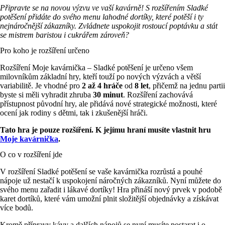
Připravte se na novou výzvu ve vaší kavárně! S rozšířením Sladké
potěšení přidáte do svého menu lahodné dortíky, které potěší i ty
nejnáročnější zákazníky. Zvládnete uspokojit rostoucí poptávku a stát
se mistrem baristou i cukrářem zároveň?
Pro koho je rozšíření určeno
Rozšíření Moje kavárnička – Sladké potěšení je určeno všem
milovníkům základní hry, kteří touží po nových výzvách a větší
variabilitě. Je vhodné pro
2 až 4 hráče
od
8 let
, přičemž na jednu partii
byste si měli vyhradit zhruba
30 minut
. Rozšíření zachovává
přístupnost původní hry, ale přidává nové strategické možnosti, které
ocení jak rodiny s dětmi, tak i zkušenější hráči.
Tato hra je pouze rozšíření. K jejímu hraní musíte vlastnit hru
Moje kavárnička
.
O co v rozšíření jde
V rozšíření Sladké potěšení se vaše kavárnička rozrůstá a pouhé
nápoje už nestačí k uspokojení náročných zákazníků. Nyní můžete do
svého menu zařadit i lákavé dortíky! Hra přináší nový prvek v podobě
karet dortíků, které vám umožní plnit složitější objednávky a získávat
více bodů.
Kromě přípravy kávy a dalších nápojů se nyní musíte postarat i o