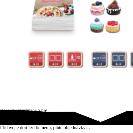
Všechny informace o hře
Sladké dobroty v rozšíření Moje kavárnička – Sladké potěšení!
Přidávejte dortíky do menu, plňte objednávky…