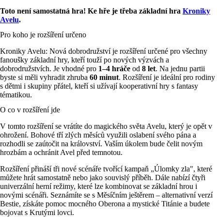
Toto není samostatná hra! Ke hře je třeba základní hra
Kroniky
Avelu
.
Pro koho je rozšíření určeno
Kroniky Avelu: Nová dobrodružství je rozšíření určené pro všechny
fanoušky základní hry, kteří touží po nových výzvách a
dobrodružstvích. Je vhodné pro
1–4 hráče
od
8 let
. Na jednu partii
byste si měli vyhradit zhruba
60 minut
. Rozšíření je ideální pro rodiny
s dětmi i skupiny přátel, kteří si užívají kooperativní hry s fantasy
tématikou.
O co v rozšíření jde
V tomto rozšíření se vrátíte do magického světa Avelu, který je opět v
ohrožení. Bohové tří zlých měsíců využili oslabení svého pána a
rozhodli se zaútočit na království. Vaším úkolem bude čelit novým
hrozbám a ochránit Avel před temnotou.
Rozšíření přináší tři nové scénáře tvořící kampaň „Úlomky zla", které
můžete hrát samostatně nebo jako souvislý příběh. Dále nabízí čtyři
univerzální herní režimy, které lze kombinovat se základní hrou i
novými scénáři. Seznámíte se s Měsíčním ještěrem – alternativní verzí
Bestie, získáte pomoc mocného Oberona a mystické Titánie a budete
bojovat s Krutými lovci.