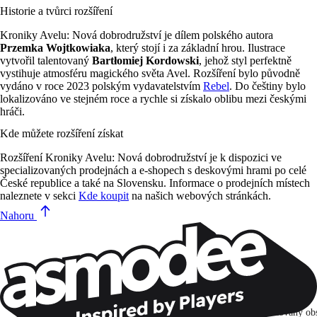
Historie a tvůrci rozšíření
Kroniky Avelu: Nová dobrodružství je dílem polského autora
Przemka Wojtkowiaka
, který stojí i za základní hrou. Ilustrace
vytvořil talentovaný
Bartłomiej Kordowski
, jehož styl perfektně
vystihuje atmosféru magického světa Avel. Rozšíření bylo původně
vydáno v roce 2023 polským vydavatelstvím
Rebel
. Do češtiny bylo
lokalizováno ve stejném roce a rychle si získalo oblibu mezi českými
hráči.
Kde můžete rozšíření získat
Rozšíření Kroniky Avelu: Nová dobrodružství je k dispozici ve
specializovaných prodejnách a e-shopech s deskovými hrami po celé
České republice a také na Slovensku. Informace o prodejních místech
naleznete v sekci
Kde koupit
na našich webových stránkách.
Nahoru
Zůstaňte v kontaktu!
Přihlašuji se k odběru, abych objevoval hry, novinky a personalizovaný ob