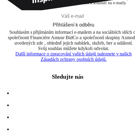
na základě svých zájmů a svých otevření a kliknutí na e-maily.
Přihlášení k odběru
Souhlasím s přijímáním informací e-mailem a na sociálních sítích 
společnosti Financière Amuse BidCo a společností skupiny Asmo
uvedených zde , ohledně jejich nabídek, služeb, her a událostí.
Svůj souhlas můžete kdykoli odvolat.
Další informace o zpracování vašich údajů naleznete v našich
Zásadách ochrany osobních údajů.
Sledujte nás