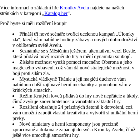
Více informací o základní hře
Kroniky Avelu
najdete na našich
stránkách v kategorii „
Katalog her
“.
Proč byste si měli rozšíření koupit
Přináší tři nové scénáře tvořící ucelenou kampaň „Úlomky
zla", která vám nabídne hodiny zábavy a nových dobrodružství
v oblíbeném světě Avelu.
Seznámíte se s Měsíčním ještěrem, alternativní verzí Bestie,
která přidává nový rozměr do hry a mění dynamiku soubojů.
Získáte možnost využít pomoci mocného Oberona a jeho
magického vybavení, což vám dá nové strategické možnosti v
boji proti silám zla.
Mystická vládkyně Titánie a její magičtí duchové vám
nabídnou další zajímavé herní mechaniky a pomohou vám v
kritických situacích.
Režim Krutých lovců přidává do hry nové nepřátele a úkoly,
čímž zvyšuje znovuhratelnost a variabilitu základní hry.
Rozšíření obsahuje 24 prázdných žetonů k dotvoření, což
vám umožní zapojit vlastní kreativitu a vytvořit si unikátní herní
prvky.
Nové miniatury a herní komponenty jsou precizně
zpracované a dokonale zapadají do světa Kroniky Avelu, čímž
ještě více umocňují atmosféru hry.