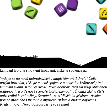
Všechny informace o hře
Rozšíření Kroniky Avelu: Nová dobrodružství přináší epickou
kampaň! Bojujte s novými hrozbami, získejte spojence a…
Vydejte se na nová dobrodružství v magickém světě Avelu! Čelte
novým hrozbám, získejte mocné spojence a ochraňte království před
temnými silami. Kroniky Avelu: Nová dobrodružství rozšiřují oblíbenou
rodinnou hru o tři nové scénáře tvořící kampaň „Úlomky zla" a čtyři
univerzální herní režimy. Seznámíte se s Měsíčním ještěrem, získáte
pomoc mocného Oberona a mystické Titánie a budete bojovat s
Krutými lovci. Nová dobrodružství vás čekají!