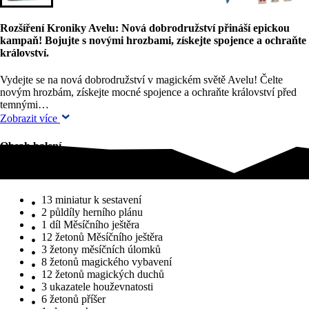
Rozšíření Kroniky Avelu: Nová dobrodružství přináší epickou
kampaň! Bojujte s novými hrozbami, získejte spojence a ochraňte
království.
Vydejte se na nová dobrodružství v magickém světě Avelu! Čelte
novým hrozbám, získejte mocné spojence a ochraňte království před
temnými…
Zobrazit více
Obsah balení
Obsah balení
13 miniatur k sestavení
2 půldíly herního plánu
1 díl Měsíčního ještěra
12 žetonů Měsíčního ještěra
3 žetony měsíčních úlomků
8 žetonů magického vybavení
12 žetonů magických duchů
3 ukazatele houževnatosti
6 žetonů příšer