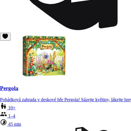
Pergola
Pohádková zahrada v deskové hře Pergola! Sázejte květiny, lákejte hmy
10+
1–4
45 min