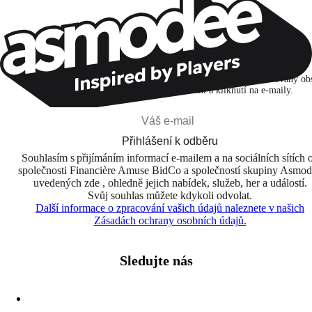
Zůstaňte v kontaktu!
Přihlašuji se k odběru, abych objevoval hry, novinky a personalizovaný ob
na základě svých zájmů a svých otevření a kliknutí na e-maily.
Přihlášení k odběru
Souhlasím s přijímáním informací e-mailem a na sociálních sítích 
společnosti Financière Amuse BidCo a společností skupiny Asmo
uvedených zde , ohledně jejich nabídek, služeb, her a událostí.
Svůj souhlas můžete kdykoli odvolat.
Další informace o zpracování vašich údajů naleznete v našich
Zásadách ochrany osobních údajů.
Sledujte nás