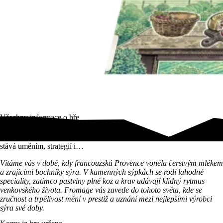
Všechny informace o hře
Fromage vás zavede do Francie přelomu století, kde se výroba sýra
stává uměním, strategií i…
Vítáme vás v době, kdy francouzská Provence voněla čerstvým mlékem
a zrajícími bochníky sýra. V kamenných sýpkách se rodí lahodné
speciality, zatímco pastviny plné koz a krav udávají klidný rytmus
venkovského života. Fromage vás zavede do tohoto světa, kde se
zručnost a trpělivost mění v prestiž a uznání mezi nejlepšími výrobci
sýra své doby.