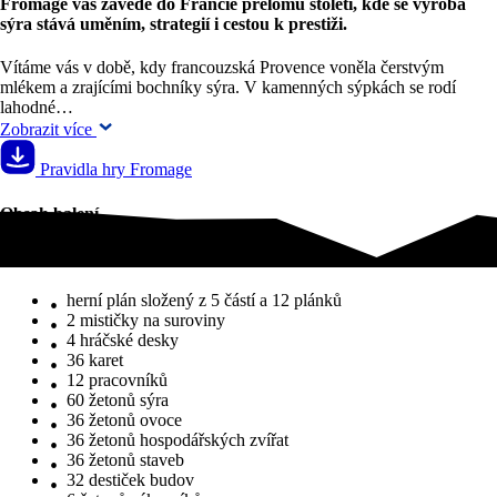
Fromage vás zavede do Francie přelomu století, kde se výroba
sýra stává uměním, strategií i cestou k prestiži.
Vítáme vás v době, kdy francouzská Provence voněla čerstvým
mlékem a zrajícími bochníky sýra. V kamenných sýpkách se rodí
lahodné…
Zobrazit více
Pravidla hry Fromage
Obsah balení
Obsah balení
herní plán složený z 5 částí a 12 plánků
2 mističky na suroviny
4 hráčské desky
36 karet
12 pracovníků
60 žetonů sýra
36 žetonů ovoce
36 žetonů hospodářských zvířat
36 žetonů staveb
32 destiček budov