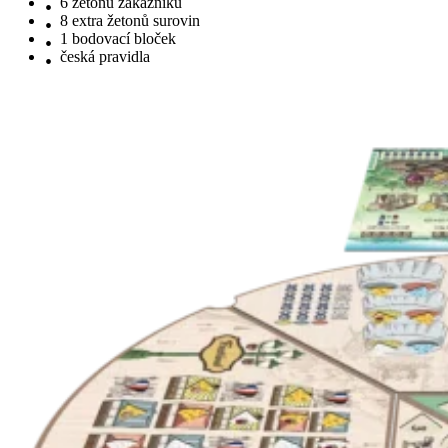
6 žetonů zákazníků
8 extra žetonů surovin
1 bodovací bloček
česká pravidla