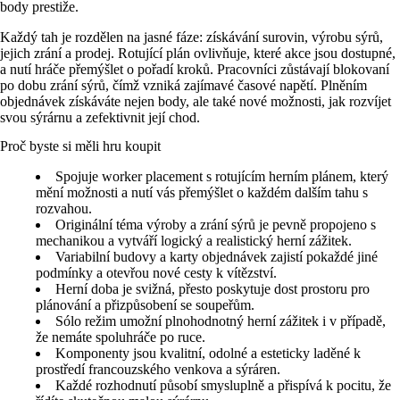
body prestiže.
Každý tah je rozdělen na jasné fáze: získávání surovin, výrobu sýrů,
jejich zrání a prodej. Rotující plán ovlivňuje, které akce jsou dostupné,
a nutí hráče přemýšlet o pořadí kroků. Pracovníci zůstávají blokovaní
po dobu zrání sýrů, čímž vzniká zajímavé časové napětí. Plněním
objednávek získáváte nejen body, ale také nové možnosti, jak rozvíjet
svou sýrárnu a zefektivnit její chod.
Proč byste si měli hru koupit
Spojuje worker placement s rotujícím herním plánem, který
mění možnosti a nutí vás přemýšlet o každém dalším tahu s
rozvahou.
Originální téma výroby a zrání sýrů je pevně propojeno s
mechanikou a vytváří logický a realistický herní zážitek.
Variabilní budovy a karty objednávek zajistí pokaždé jiné
podmínky a otevřou nové cesty k vítězství.
Herní doba je svižná, přesto poskytuje dost prostoru pro
plánování a přizpůsobení se soupeřům.
Sólo režim umožní plnohodnotný herní zážitek i v případě,
že nemáte spoluhráče po ruce.
Komponenty jsou kvalitní, odolné a esteticky laděné k
prostředí francouzského venkova a sýráren.
Každé rozhodnutí působí smysluplně a přispívá k pocitu, že