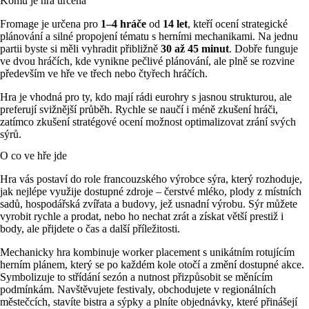
Komu je hra určena
Fromage je určena pro
1–4 hráče
od
14 let
, kteří ocení strategické
plánování a silné propojení tématu s herními mechanikami. Na jednu
partii byste si měli vyhradit přibližně
30 až 45 minut
. Dobře funguje
ve dvou hráčích, kde vynikne pečlivé plánování, ale plně se rozvine
především ve hře ve třech nebo čtyřech hráčích.
Hra je vhodná pro ty, kdo mají rádi eurohry s jasnou strukturou, ale
preferují svižnější průběh. Rychle se naučí i méně zkušení hráči,
zatímco zkušení stratégové ocení možnost optimalizovat zrání svých
sýrů.
O co ve hře jde
Hra vás postaví do role francouzského výrobce sýra, který rozhoduje,
jak nejlépe využije dostupné zdroje – čerstvé mléko, plody z místních
sadů, hospodářská zvířata a budovy, jež usnadní výrobu. Sýr můžete
vyrobit rychle a prodat, nebo ho nechat zrát a získat větší prestiž i
body, ale přijdete o čas a další příležitosti.
Mechanicky hra kombinuje worker placement s unikátním rotujícím
herním plánem, který se po každém kole otočí a změní dostupné akce.
Symbolizuje to střídání sezón a nutnost přizpůsobit se měnícím
podmínkám. Navštěvujete festivaly, obchodujete v regionálních
městečcích, stavíte bistra a sýpky a plníte objednávky, které přinášejí