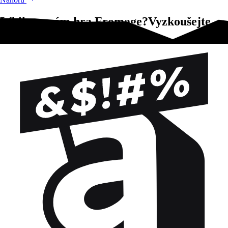
Líbila se vám hra Fromage?Vyzkoušejte
tyto!