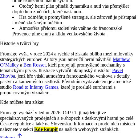
řídíte skutečnou malou sýrárnu.
Otočný herní plán přináší dynamiku a nutí vás přemýšlet
dopředu o změnách, které nastanou.
Hra odměňuje promyšlené strategie, ale zároveň je přístupná
i méně zkušeným hráčům.
Atmosféra přelomu století vás vtáhne do francouzské
Provence plné chutí a klidu venkovského života.
Historie a tvůrci hry
Fromage vyšla v roce 2024 a rychle si získala oblibu mezi milovníky
strategických euroher. Autory jsou američtí herní návrháři
Matthew
O’Malley
a
Ben Rosset
, kteří propojují promyšlené mechaniky s
tematickými prvky. Ilustrace vytvořil ukrajinský ilustrátor
Pavel
Zhovba
, jenž hře vtiskl atmosféru francouzského venkova s detaily
pastvin a kamenných usedlostí. Původním vydavatelem je americké
studio
Road to Infamy Games
, které je proslulé eurohrami s
propracovaným vizuálem.
Kde můžete hru získat
Fromage vychází v lednu 2026. Od 9.1. ji najdete ji ve
specializovaných prodejnách a e-shopech s deskovými hrami po celé
České republice a také na Slovensku. Informace o prodejních místech
naleznete v sekci
Kde koupit
na našich webových stránkách.
Nahoru