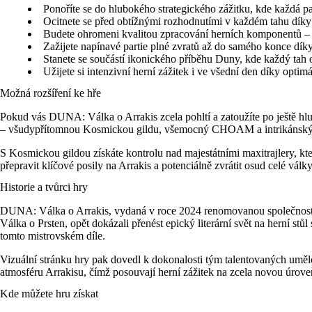
Ponoříte se do hlubokého strategického zážitku, kde každá pa
Ocitnete se před obtížnými rozhodnutími v každém tahu díky 
Budete ohromeni kvalitou zpracování herních komponentů – od
Zažijete napínavé partie plné zvratů až do samého konce dí
Stanete se součástí ikonického příběhu Duny, kde každý tah 
Užijete si intenzivní herní zážitek i ve všední den díky optimá
Možná rozšíření ke hře
Pokud vás DUNA: Válka o Arrakis zcela pohltí a zatoužíte po ještě hlub
– všudypřítomnou Kosmickou gildu, všemocný CHOAM a intrikánský
S Kosmickou gildou získáte kontrolu nad majestátními maxitrajlery, 
přepravit klíčové posily na Arrakis a potenciálně zvrátit osud celé vál
Historie a tvůrci hry
DUNA: Válka o Arrakis, vydaná v roce 2024 renomovanou společnos
Válka o Prsten, opět dokázali přenést epický literární svět na herní stů
tomto mistrovském díle.
Vizuální stránku hry pak dovedl k dokonalosti tým talentovaných umě
atmosféru Arrakisu, čímž posouvají herní zážitek na zcela novou úrove
Kde můžete hru získat