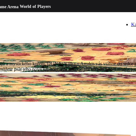
ame Arena
World of Players
Ka
ojů a mystického koření. DUNA: Válka o Arrakis vás vtáhne do srdce po
můžete psát jeho nové kapitoly. Pro koho je hra určena Jste-li stratég t