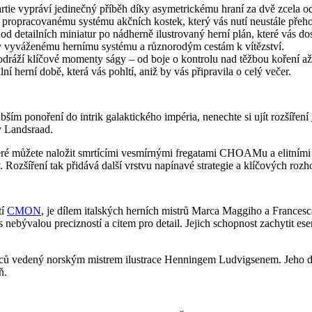
rtie vypráví jedinečný příběh díky asymetrickému hraní za dvě zcela od
propracovanému systému akčních kostek, který vás nutí neustále přeho
 detailních miniatur po nádherně ilustrovaný herní plán, které vás do
ky vyváženému hernímu systému a různorodým cestám k vítězství.
odráží klíčové momenty ságy – od boje o kontrolu nad těžbou koření a
lní herní době, která vás pohltí, aniž by vás připravila o celý večer.
ším ponoření do intrik galaktického impéria, nenechte si ujít rozšíření
 Landsraad.
které můžete naložit smrtícími vesmírnými fregatami CHOAMu a elitní
ky. Rozšíření tak přidává další vrstvu napínavé strategie a klíčových ro
tí
CMON
, je dílem italských herních mistrů Marca Maggiho a Francesca 
l s nebývalou precizností a citem pro detail. Jejich schopnost zachytit 
lců vedený norským mistrem ilustrace Henningem Ludvigsenem. Jeho de
ň.