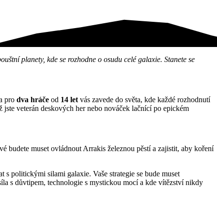
štní planety, kde se rozhodne o osudu celé galaxie. Stanete se
ra pro
dva hráče
od
14 let
vás zavede do světa, kde každé rozhodnutí
 už jste veterán deskových her nebo nováček lačnící po epickém
é budete muset ovládnout Arrakis železnou pěstí a zajistit, aby koření
s politickými silami galaxie. Vaše strategie se bude muset
la s důvtipem, technologie s mystickou mocí a kde vítězství nikdy