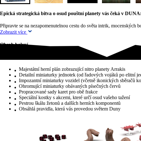
Epická strategická bitva o osud pouštní planety vás čeká v DUNA:
Připravte se na nezapomenutelnou cestu do světa intrik, mocenských
Zobrazit více
Obsah balení
Obsah balení
Majestátní herní plán zobrazující nitro planety Arrakis
Detailní miniaturky jednotek (od řadových vojáků po elitní j
Impozantní miniaturky vozidel (včetně ikonických sběračů koř
Ohromující miniaturky obávaných písečných červů
Propracované sady karet pro obě frakce
Speciální kostky s akcemi, které určí osud vašeho tažení
Pestrou škálu žetonů a dalších herních komponentů
Obsáhlá pravidla, která vás provedou světem Duny