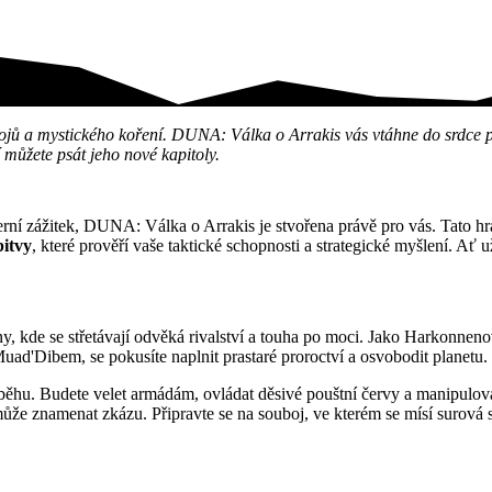
lka o Arrakis! Vést…
jů a mystického koření. DUNA: Válka o Arrakis vás vtáhne do srdce pou
 můžete psát jeho nové kapitoly.
 herní zážitek, DUNA: Válka o Arrakis je stvořena právě pro vás. Tato h
itvy
, které prověří vaše taktické schopnosti a strategické myšlení. Ať
, kde se střetávají odvěká rivalství a touha po moci. Jako Harkonnenov
ad'Dibem, se pokusíte naplnit prastaré proroctví a osvobodit planetu.
hu. Budete velet armádám, ovládat děsivé pouštní červy a manipulovat 
e znamenat zkázu. Připravte se na souboj, ve kterém se mísí surová sí