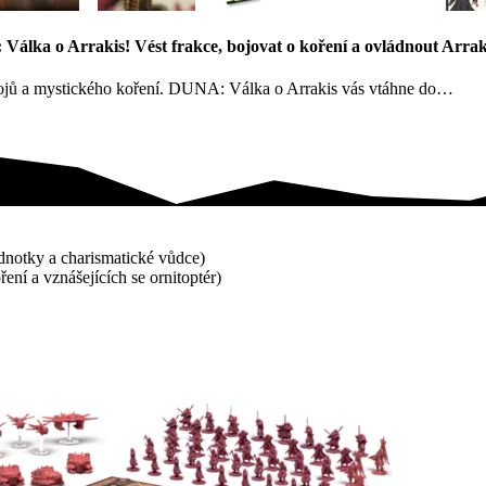
 Válka o Arrakis! Vést frakce, bojovat o koření a ovládnout Arrak
 bojů a mystického koření. DUNA: Válka o Arrakis vás vtáhne do…
ednotky a charismatické vůdce)
ení a vznášejících se ornitoptér)