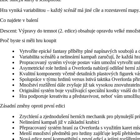
Hra vyniká variabilitou – každý scénář má jiné cíle a rozestavení map
Co najdete v balení
Descent: Výpravy do temnot (2. edice) obsahuje opravdu velké množstv
Proč byste si měli hru koupit
Vytvoříte epické fantasy příběhy plné napínavých soubojů a 
Variabilita scénářů a nelineární kampaň zaručují, že každá hr
Propracovaný systém vývoje postav vám umožní vytvořit uniká
Asymetrické role hrdinů a Overlorda nabízejí odlišné herní záž
Kvalitní komponenty včetně detailních plastových figurek v
Spolupráce v týmu hrdinů versus lstivá taktika Overlorda při
Množství rozšíření dále zvyšuje již tak vysokou znovuhrate
Originální systém boje využívající speciální kostky vnáší d
Hra podporuje kreativitu a představivost, neboť vám umožňuj
Zásadní změny oproti první edici
Zrychlení a zjednodušení herních mechanik pro plynulejší pr
Nelineární kampaň již v základní krabici
Přepracovaný systém hraní za Overlorda s využitím karet mís
Menší množství předmětů pro hrdiny zajišťuje lepší přehledn
Nová edice není kompatibilní s první edicí a jejími rozšířením