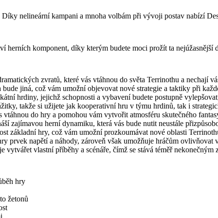
y. Díky nelineární kampani a mnoha volbám při vývoji postav nabízí De
í herních komponent, díky kterým budete moci prožít ta nejúžasnější d
dramatických zvratů, které vás vtáhnou do světa Terrinothu a nechají v
a bude jiná, což vám umožní objevovat nové strategie a taktiky při kaž
tní hrdiny, jejichž schopnosti a vybavení budete postupně vylepšovat
itky, takže si užijete jak kooperativní hru v týmu hrdinů, tak i strategi
ás vtáhnou do hry a pomohou vám vytvořit atmosféru skutečného fantas
náší zajímavou herní dynamiku, která vás bude nutit neustále přizpůsobo
lnost základní hry, což vám umožní prozkoumávat nové oblasti Terrino
o hry prvek napětí a náhody, zároveň však umožňuje hráčům ovlivňovat 
e vytvářet vlastní příběhy a scénáře, čímž se stává téměř nekonečným 
ůběh hry
to žetonů
ost
i