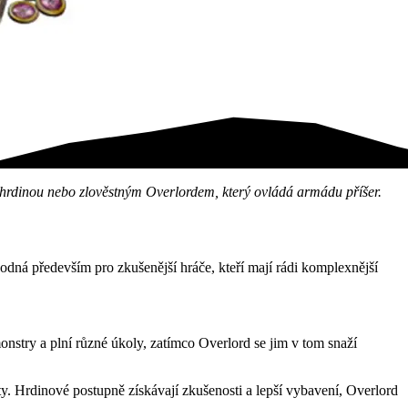
m hrdinou nebo zlověstným Overlordem, který ovládá armádu příšer.
hodná především pro zkušenější hráče, kteří mají rádi komplexnější
nstry a plní různé úkoly, zatímco Overlord se jim v tom snaží
ty. Hrdinové postupně získávají zkušenosti a lepší vybavení, Overlord