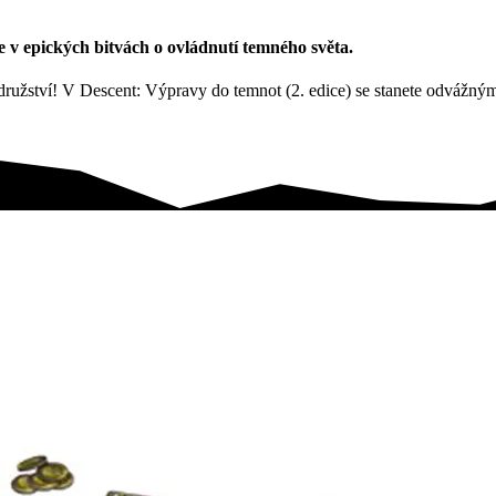
 v epických bitvách o ovládnutí temného světa.
odružství! V Descent: Výpravy do temnot (2. edice) se stanete odvážn