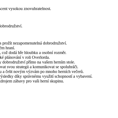
scent vysokou znovuhratelnost.
obrodružství.
ás prožít nezapomenutelná dobrodružství.
dém hraní.
, což dodá hře hloubku a osobní rozměr.
cké plánování v roli Overlorda.
y dobrodružství přímo na vašem herním stole.
vat svou strategii a komunikovat se spoluhráči.
thu a čelit novým výzvám po mnoho herních večerů.
výsledky díky správnému využití schopností a vybavení.
zdrojem zábavy pro vaši herní skupinu.