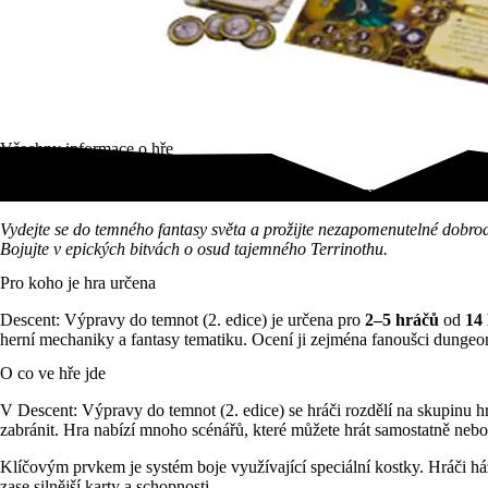
Všechny informace o hře
Staňte se hrdinou v epickém Descent: Výpravy do temnot a bojujte v 
Vydejte se do temného fantasy světa a prožijte nezapomenutelné dobro
Bojujte v epických bitvách o osud tajemného Terrinothu.
Pro koho je hra určena
Descent: Výpravy do temnot (2. edice) je určena pro
2–5 hráčů
od
14 
herní mechaniky a fantasy tematiku. Ocení ji zejména fanoušci dunge
O co ve hře jde
V Descent: Výpravy do temnot (2. edice) se hráči rozdělí na skupinu h
zabránit. Hra nabízí mnoho scénářů, které můžete hrát samostatně neb
Klíčovým prvkem je systém boje využívající speciální kostky. Hráči há
zase silnější karty a schopnosti.