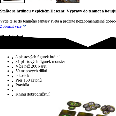
Staňte se hrdinou v epickém Descent: Výpravy do temnot a bojujte
Vydejte se do temného fantasy světa a prožijte nezapomenutelné dobr
Zobrazit více
Obsah balení
Obsah balení
8 plastových figurek hrdinů
31 plastových figurek monster
Více než 200 karet
50 mapových dílků
9 kostek
Přes 150 žetonů
Pravidla
Knihu dobrodružství