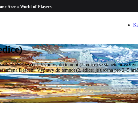
ame Arena
World of Players
Ka
edice)
družství! V Descent: Výpravy do temnot (2. edice) se stanete odvážný
ra určena Descent: Výpravy do temnot (2. edice) je určena pro 2–5 hrá