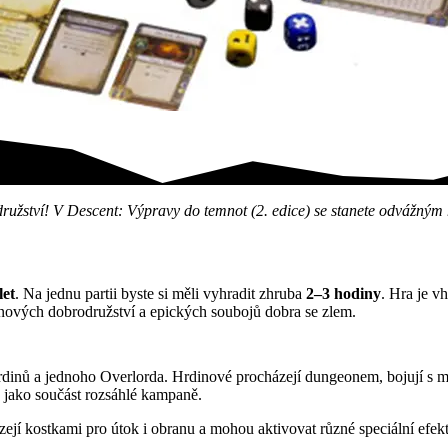
epických bitvách o…
družství! V Descent: Výpravy do temnot (2. edice) se stanete odvážný
let
. Na jednu partii byste si měli vyhradit zhruba
2–3 hodiny
. Hra je v
onových dobrodružství a epických soubojů dobra se zlem.
rdinů a jednoho Overlorda. Hrdinové procházejí dungeonem, bojují s mo
o jako součást rozsáhlé kampaně.
zejí kostkami pro útok i obranu a mohou aktivovat různé speciální efek