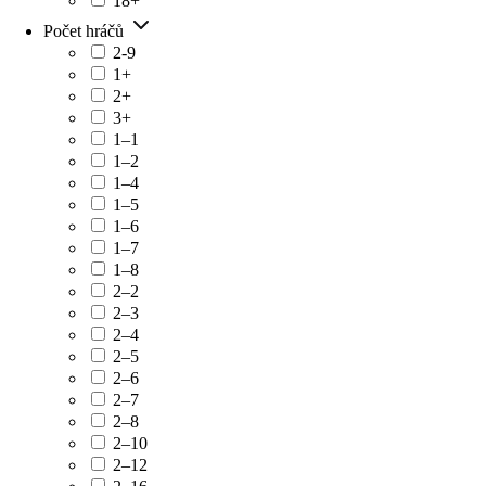
18+
Počet hráčů
2-9
1+
2+
3+
1–1
1–2
1–4
1–5
1–6
1–7
1–8
2–2
2–3
2–4
2–5
2–6
2–7
2–8
2–10
2–12