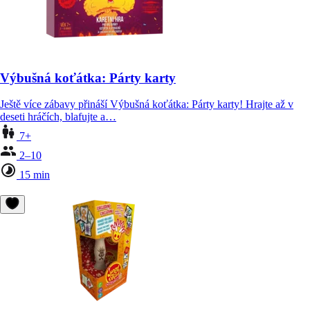
Výbušná koťátka: Párty karty
Ještě více zábavy přináší Výbušná koťátka: Párty karty! Hrajte až v
deseti hráčích, blafujte a…
7+
2–10
15 min