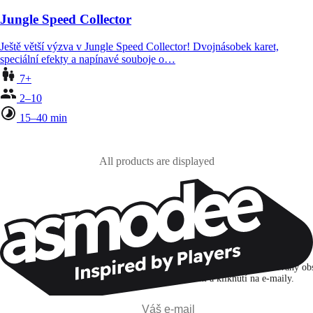
Jungle Speed Collector
Ještě větší výzva v Jungle Speed Collector! Dvojnásobek karet,
speciální efekty a napínavé souboje o…
7+
2–10
15–40 min
All products are displayed
Zůstaňte v kontaktu!
Přihlašuji se k odběru, abych objevoval hry, novinky a personalizovaný ob
na základě svých zájmů a svých otevření a kliknutí na e-maily.