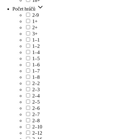
18+
Počet hráčů
2-9
1+
2+
3+
1–1
1–2
1–4
1–5
1–6
1–7
1–8
2–2
2–3
2–4
2–5
2–6
2–7
2–8
2–10
2–12