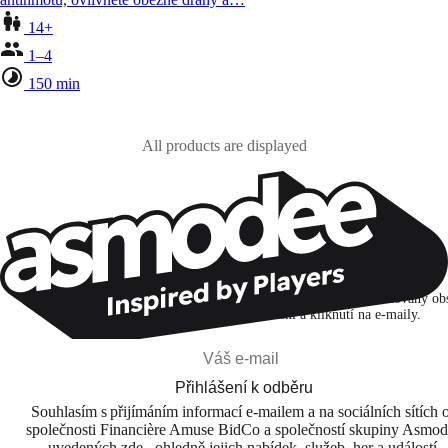
14+
1–4
150 min
All products are displayed
Zůstaňte v kontaktu!
Přihlašuji se k odběru, abych objevoval hry, novinky a personalizovaný ob
na základě svých zájmů a svých otevření a kliknutí na e-maily.
Přihlášení k odběru
Souhlasím s přijímáním informací e-mailem a na sociálních sítích 
společnosti Financière Amuse BidCo a společností skupiny Asmo
uvedených zde , ohledně jejich nabídek, služeb, her a událostí.