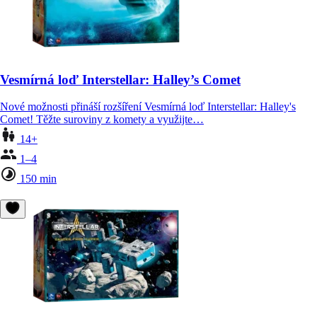
Vesmírná loď Interstellar: Halley’s Comet
Nové možnosti přináší rozšíření Vesmírná loď Interstellar: Halley's
Comet! Těžte suroviny z komety a využijte…
14+
1–4
150 min