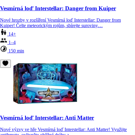
Vesmírná loď Interstellar: Danger from Kuiper
Nové hrozby v rozšíření Vesmírná loď Interstellar: Danger from
Kuiper! Čelte meteorickým rojům, sbírejte suroviny…
14+
1–4
150 min
Vesmírná loď Interstellar: Anti Matter
Nové výzvy ve hře Vesmírná loď Interstellar: Anti Matter! Využijte
antihmotu, ovlivněte oběžné dráhy a…