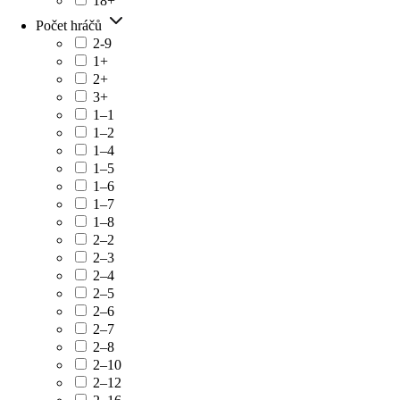
18+
Počet hráčů
2-9
1+
2+
3+
1–1
1–2
1–4
1–5
1–6
1–7
1–8
2–2
2–3
2–4
2–5
2–6
2–7
2–8
2–10
2–12