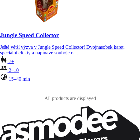
Jungle Speed Collector
Ještě větší výzva v Jungle Speed Collector! Dvojnásobek karet,
speciální efekty a napínavé souboje o…
7+
2–10
15–40 min
All products are displayed
Zůstaňte v kontaktu!