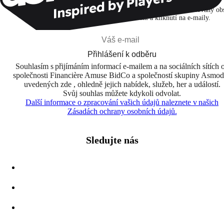
Přihlašuji se k odběru, abych objevoval hry, novinky a personalizovaný ob
na základě svých zájmů a svých otevření a kliknutí na e-maily.
Přihlášení k odběru
Souhlasím s přijímáním informací e-mailem a na sociálních sítích 
společnosti Financière Amuse BidCo a společností skupiny Asmo
uvedených zde , ohledně jejich nabídek, služeb, her a událostí.
Svůj souhlas můžete kdykoli odvolat.
Další informace o zpracování vašich údajů naleznete v našich
Zásadách ochrany osobních údajů.
Sledujte nás