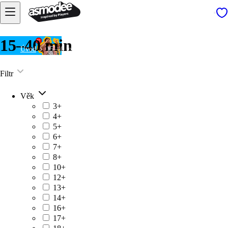
15–40 min
Úvod
15–40 min
Filtr
Věk
3+
4+
5+
6+
7+
8+
10+
12+
13+
14+
16+
17+