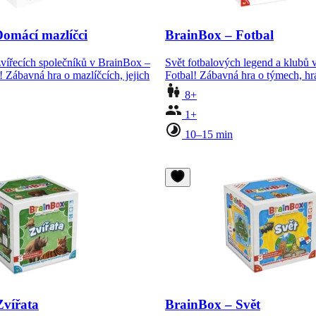
omácí mazlíčci
BrainBox – Fotbal
 zvířecích společníků v BrainBox –
Svět fotbalových legend a klubů 
 Zábavná hra o mazlíčcích, jejich
Fotbal! Zábavná hra o týmech, h
8+
1+
10–15 min
Zvířata
BrainBox – Svět