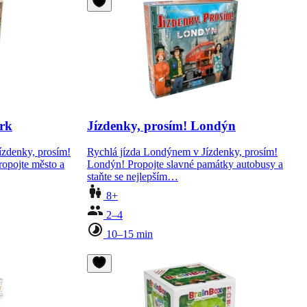
ork
Jízdenky, prosím! Londýn
ízdenky, prosím!
Rychlá jízda Londýnem v Jízdenky, prosím!
ropojte město a
Londýn! Propojte slavné památky autobusy a
staňte se nejlepším…
8+
2–4
10–15 min