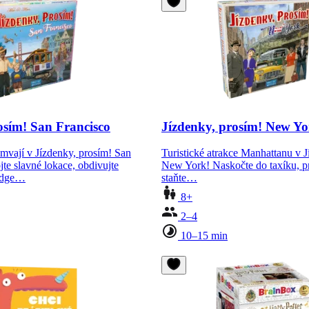
osím! San Francisco
Jízdenky, prosím! New Y
amvají v Jízdenky, prosím! San
Turistické atrakce Manhattanu v J
jte slavné lokace, obdivujte
New York! Naskočte do taxíku, p
idge…
staňte…
8+
2–4
10–15 min