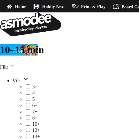
Home
Hobby Next
Print & Play
Board G
10–15 min
Úvod
10–15 min
Filtr
Věk
3+
4+
5+
6+
7+
8+
10+
12+
13+