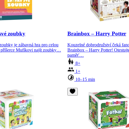
své zoubky
Brainbox – Harry Potter
zoubky je zábavná hra pro celou
Kouzelné dobrodružství čeká fan
 příšerce Mufíkovi najít zoubky…
Brainbox – Harry Potter! Otestujte
paměť…
8+
1+
10–15 min