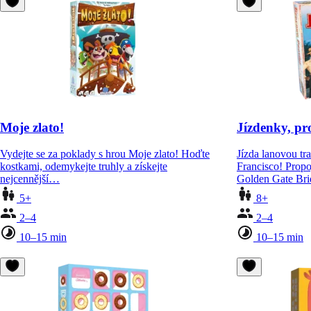
Moje zlato!
Jízdenky, pr
Vydejte se za poklady s hrou Moje zlato! Hoďte
Jízda lanovou tr
kostkami, odemykejte truhly a získejte
Francisco! Propo
nejcennější…
Golden Gate Br
5+
8+
2–4
2–4
10–15 min
10–15 min