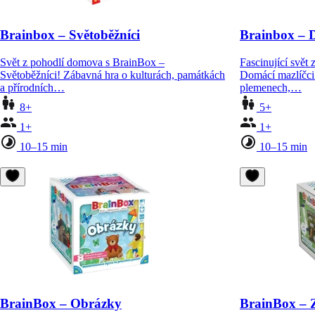
Brainbox – Světoběžníci
Brainbox – D
Svět z pohodlí domova s BrainBox –
Fascinující svět
Světoběžníci! Zábavná hra o kulturách, památkách
Domácí mazlíčci!
a přírodních…
plemenech,…
8+
5+
1+
1+
10–15 min
10–15 min
BrainBox – Obrázky
BrainBox – 