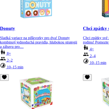
Donuty
Chci zpátky 
Sladká variace na piškvorky pro dva! Donuty
Chci zpátky své 
kombinují jednoduchá pravidla, hlubokou strategii
rodinu! Pomozte
a zábavu pro…
4+
8+
2–4
2–2
10–15 min
10–15 min