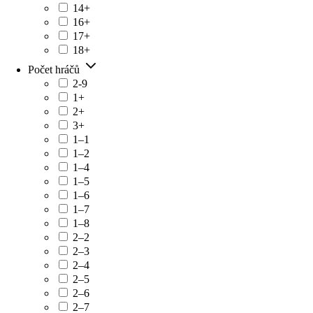
14+
16+
17+
18+
Počet hráčů
2-9
1+
2+
3+
1–1
1–2
1–4
1–5
1–6
1–7
1–8
2–2
2–3
2–4
2–5
2–6
2–7