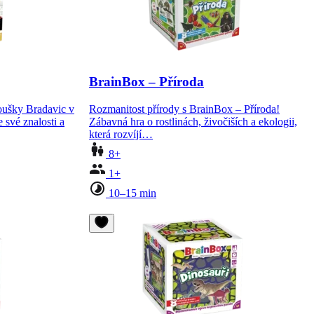
BrainBox – Příroda
oušky Bradavic v
Rozmanitost přírody s BrainBox – Příroda!
 své znalosti a
Zábavná hra o rostlinách, živočiších a ekologii,
která rozvíjí…
8+
1+
10–15 min