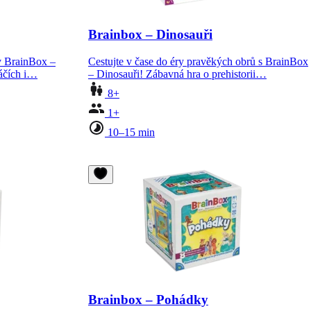
Brainbox – Dinosauři
v BrainBox –
Cestujte v čase do éry pravěkých obrů s BrainBox
ráčích i…
– Dinosauři! Zábavná hra o prehistorii…
8+
1+
10–15 min
Brainbox – Pohádky