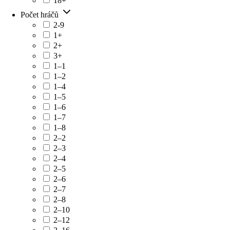
18+
Počet hráčů
2-9
1+
2+
3+
1–1
1–2
1–4
1–5
1–6
1–7
1–8
2–2
2–3
2–4
2–5
2–6
2–7
2–8
2–10
2–12