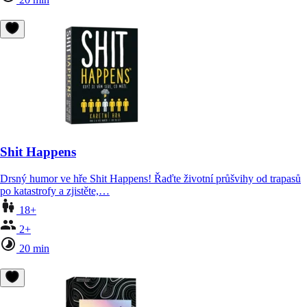
Shit Happens
Drsný humor ve hře Shit Happens! Řaďte životní průšvihy od trapasů
po katastrofy a zjistěte,…
18+
2+
20 min