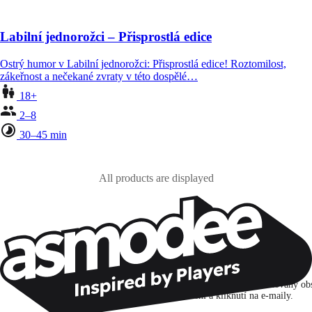
Labilní jednorožci – Přisprostlá edice
Ostrý humor v Labilní jednorožci: Přisprostlá edice! Roztomilost,
zákeřnost a nečekané zvraty v této dospělé…
18+
2–8
30–45 min
All products are displayed
Zůstaňte v kontaktu!
Přihlašuji se k odběru, abych objevoval hry, novinky a personalizovaný ob
na základě svých zájmů a svých otevření a kliknutí na e-maily.