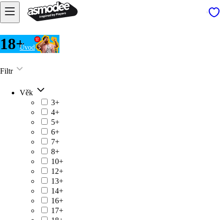
18+
Úvod
18+
Filtr
Věk
3+
4+
5+
6+
7+
8+
10+
12+
13+
14+
16+
17+