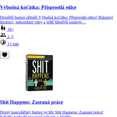
Výbušná koťátka: Přisprostlá edice
Drsnější humor přináší Výbušná koťátka: Přisprostlá edice! Bláznivé
ilustrace, nekorektní vtipy a ještě šílenější souboje…
18+
2–5
15 min
Shit Happens: Zasraná práce
Drsný kancelářský humor ve hře Shit Happens: Zasraná práce!
Seřaďte nejhorší pracovní průsery a zjistěte,…