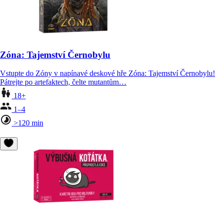
Zóna: Tajemství Černobylu
Vstupte do Zóny v napínavé deskové hře Zóna: Tajemství Černobylu!
Pátrejte po artefaktech, čelte mutantům…
18+
1–4
>120 min