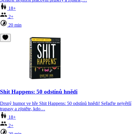
18+
2+
20 min
Shit Happens: 50 odstínů hnědi
Drsný humor ve hře Shit Happens: 50 odstínů hnědi! Seřaďte největší
trapasy a zjistěte, kdo…
18+
2+
20 min