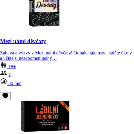
Mezi námi děvčaty
Zábava a výzvy v Mezi námi děvčaty! Odhalte tajemství, splňte úkoly
a užijte si nezapomenutelný…
18+
2+
30 min