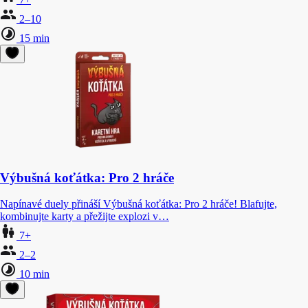
2–10
15 min
Výbušná koťátka: Pro 2 hráče
Napínavé duely přináší Výbušná koťátka: Pro 2 hráče! Blafujte,
kombinujte karty a přežijte explozi v…
7+
2–2
10 min