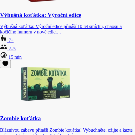
Výbušná koťátka: Výroční edice
Výbušná koťátka: Výroční edice přináší 10 let smíchu, chaosu a
kočičího humoru v nové edici…
7+
2–5
15 min
Zombie koťátka
Bláznivou zábavu přináší Zombie koťátka! Vybuchněte, ožijte a kazte