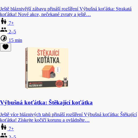
Ještě bláznivější zábavu přináší rozšíření Výbušná koťátka: Strakatá
koťátka! Nové akce, nečekané zvraty a ještě…
7+
2–5
15 min
Výbušná koťátka: Štěkající koťátka
Ještě více bláznivých tahů přináší rozšíření Výbušná koťátka: Štěkající
koťátka! Získejte kočičí korunu a ovládněte…
7+
2–5