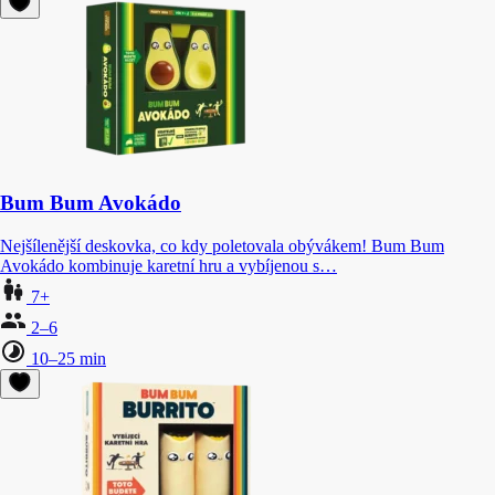
Bum Bum Avokádo
Nejšílenější deskovka, co kdy poletovala obývákem! Bum Bum
Avokádo kombinuje karetní hru a vybíjenou s…
7+
2–6
10–25 min