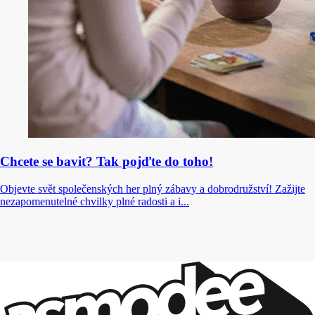
Chcete se bavit? Tak pojďte do toho!
Objevte svět společenských her plný zábavy a dobrodružství! Zažijte
nezapomenutelné chvilky plné radosti a i...
Zůstaňte v kontaktu!