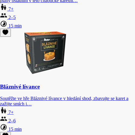
plány ostatním v této chaotické karetní…
7+
2–5
15 min
Bláznivé lívance
Soutěžte ve hře Bláznivé lívance v hledání shod, zbavujte se karet a
zažijte smích i…
7+
2–6
15 min