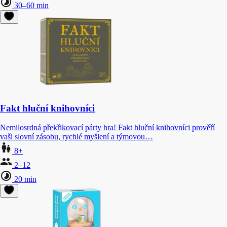
30–60 min
Fakt hluční knihovníci
Nemilosrdná překřikovací párty hra! Fakt hluční knihovníci prověří
vaši slovní zásobu, rychlé myšlení a týmovou…
8+
2–12
20 min