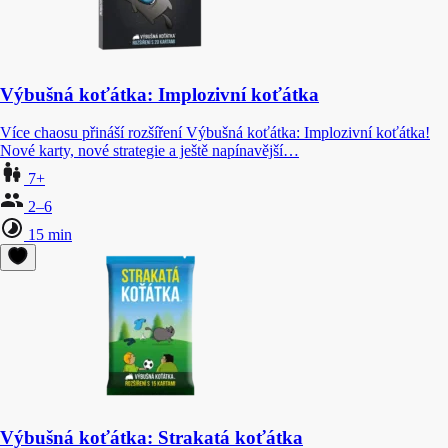
Výbušná koťátka: Implozivní koťátka
Více chaosu přináší rozšíření Výbušná koťátka: Implozivní koťátka!
Nové karty, nové strategie a ještě napínavější…
7+
2–6
15 min
Výbušná koťátka: Strakatá koťátka