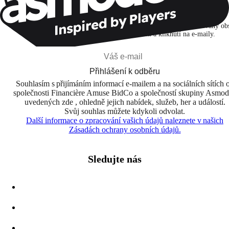
Přihlašuji se k odběru, abych objevoval hry, novinky a personalizovaný ob
na základě svých zájmů a svých otevření a kliknutí na e-maily.
Přihlášení k odběru
Souhlasím s přijímáním informací e-mailem a na sociálních sítích 
společnosti Financière Amuse BidCo a společností skupiny Asmo
uvedených zde , ohledně jejich nabídek, služeb, her a událostí.
Svůj souhlas můžete kdykoli odvolat.
Další informace o zpracování vašich údajů naleznete v našich
Zásadách ochrany osobních údajů.
Sledujte nás