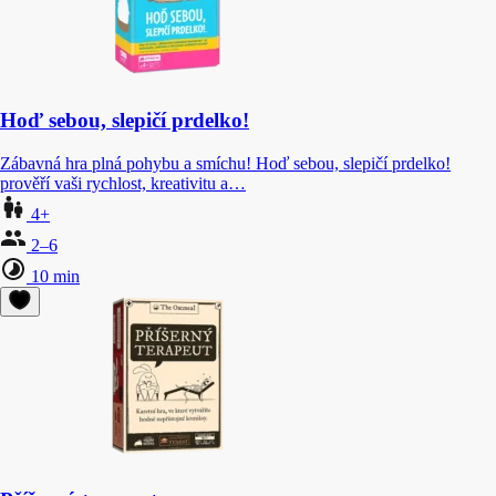
Hoď sebou, slepičí prdelko!
Zábavná hra plná pohybu a smíchu! Hoď sebou, slepičí prdelko!
prověří vaši rychlost, kreativitu a…
4+
2–6
10 min