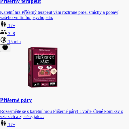
Příšerný terapeut
Karetní hra Příšerný terapeut vám roztrhne prdel smíchy a pobaví
vašeho vnitřního psychopata.
17+
3–8
15 min
Příšerné páry
Rozesmějte se s karetní hrou Příšerné páry! Tvořte šílené komiksy o
vztazích a zjistěte, jak…
17+