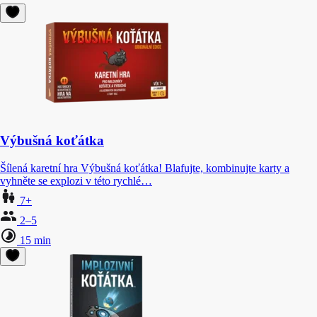
Výbušná koťátka
Šílená karetní hra Výbušná koťátka! Blafujte, kombinujte karty a
vyhněte se explozi v této rychlé…
7+
2–5
15 min