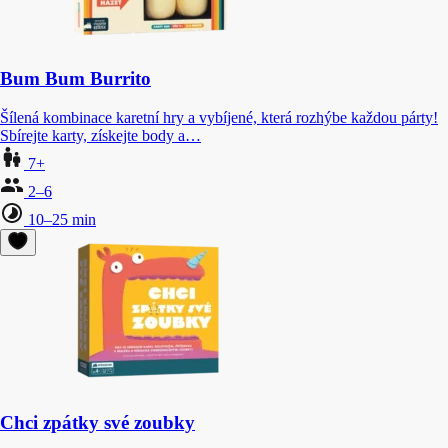
Bum Bum Burrito
Šílená kombinace karetní hry a vybíjené, která rozhýbe každou párty!
Sbírejte karty, získejte body a…
7+
2–6
10–25 min
Chci zpátky své zoubky