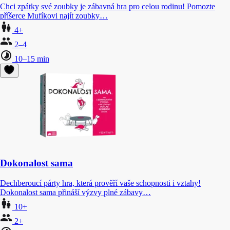
Chci zpátky své zoubky je zábavná hra pro celou rodinu! Pomozte
příšerce Mufíkovi najít zoubky…
4+
2–4
10–15 min
Dokonalost sama
Dechberoucí párty hra, která prověří vaše schopnosti i vztahy!
Dokonalost sama přináší výzvy plné zábavy…
10+
2+