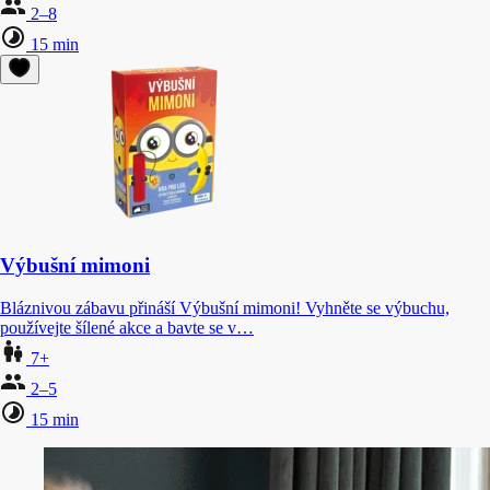
2–8
15 min
Výbušní mimoni
Bláznivou zábavu přináší Výbušní mimoni! Vyhněte se výbuchu,
používejte šílené akce a bavte se v…
7+
2–5
15 min