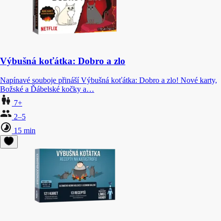
Výbušná koťátka: Dobro a zlo
Napínavé souboje přináší Výbušná koťátka: Dobro a zlo! Nové karty,
Božské a Ďábelské kočky a…
7+
2–5
15 min