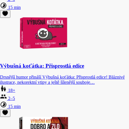
15 min
Výbušná koťátka: Přisprostlá edice
Drsnější humor přináší Výbušná koťátka: Přisprostlá edice! Bláznivé
ilustrace, nekorektní vtipy a ještě šílenější souboje…
18+
2–5
15 min