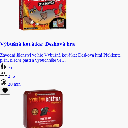
Výbušná koťátka: Desková hra
Závodní šílenství ve hře Výbušná koťátka: Desková hra! Překlopte
plán, klaďte pasti a vybuchněte ve…
7+
2–6
20 min