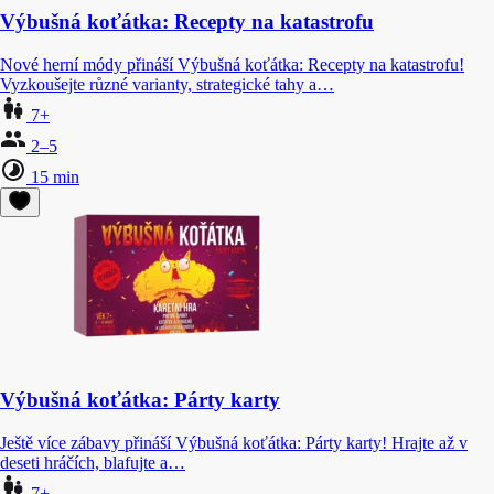
Výbušná koťátka: Recepty na katastrofu
Nové herní módy přináší Výbušná koťátka: Recepty na katastrofu!
Vyzkoušejte různé varianty, strategické tahy a…
7+
2–5
15 min
Výbušná koťátka: Párty karty
Ještě více zábavy přináší Výbušná koťátka: Párty karty! Hrajte až v
deseti hráčích, blafujte a…
7+