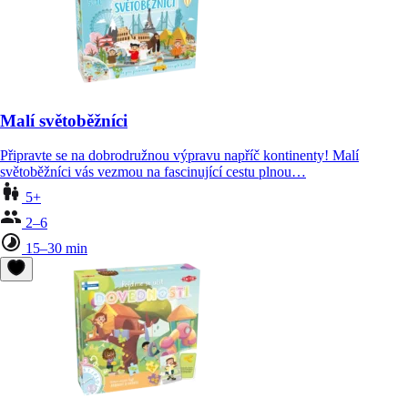
Malí světoběžníci
Připravte se na dobrodružnou výpravu napříč kontinenty! Malí
světoběžníci vás vezmou na fascinující cestu plnou…
5+
2–6
15–30 min