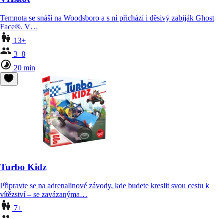
Temnota se snáší na Woodsboro a s ní přichází i děsivý zabiják Ghost
Face®. V…
13+
3–8
20 min
Turbo Kidz
Připravte se na adrenalinové závody, kde budete kreslit svou cestu k
vítězství – se zavázanýma…
7+