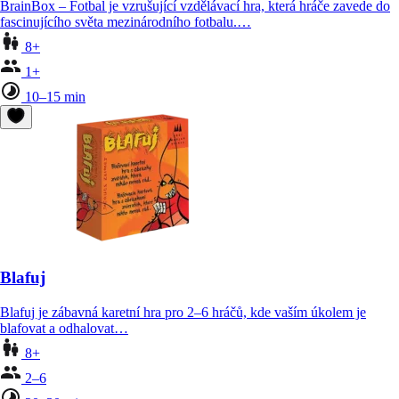
BrainBox – Fotbal je vzrušující vzdělávací hra, která hráče zavede do
fascinujícího světa mezinárodního fotbalu.…
8+
1+
10–15 min
Blafuj
Blafuj je zábavná karetní hra pro 2–6 hráčů, kde vaším úkolem je
blafovat a odhalovat…
8+
2–6