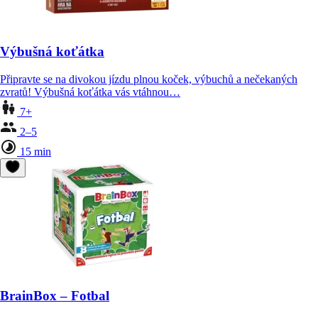
Výbušná koťátka
Připravte se na divokou jízdu plnou koček, výbuchů a nečekaných
zvratů! Výbušná koťátka vás vtáhnou…
7+
2–5
15 min
BrainBox – Fotbal